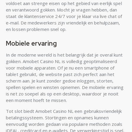
voldoet aan strenge eisen op het gebied van eerlijk spel
en verantwoord gokken. Mocht je vragen hebben, dan
staat de klantenservice 24/7 voor je klaar via live chat of
e-mail. De medewerkers zijn vriendelijk en behulpzaam,
en lossen problemen snel op.
Mobiele ervaring
In de moderne wereld is het belangrijk dat je overal kunt
gokken. Amobet Casino NL is volledig geoptimaliseerd
voor mobiele apparaten. Of je nu een smartphone of
tablet gebruikt, de website past zich perfect aan het
scherm aan. Je kunt zonder gedoe inloggen, storten,
spellen spelen en winsten opnemen. De mobiele ervaring
is net zo soepel als op een desktop, waardoor je nooit
een moment hoeft te missen.
Tot slot biedt Amobet Casino NL een gebruiksvriendelijk
betalingssysteem. Stortingen en opnames kunnen
eenvoudig worden gedaan via populaire methoden zoals
iDEAL, creditcard en e-wallets. De verwerkingstijd is snel,