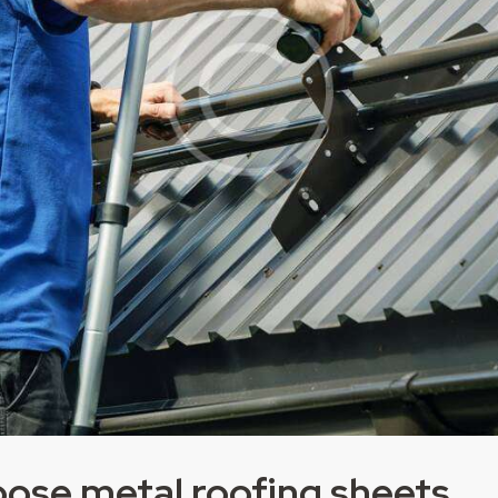
oose metal roofing sheets