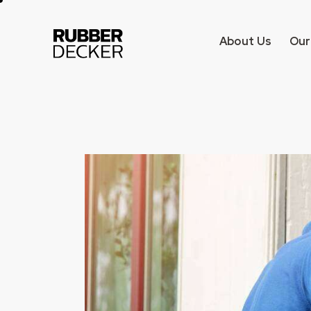
About Us
Our