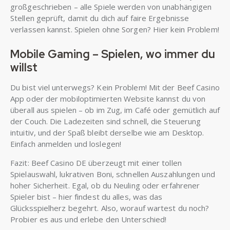
großgeschrieben – alle Spiele werden von unabhängigen
Stellen geprüft, damit du dich auf faire Ergebnisse
verlassen kannst. Spielen ohne Sorgen? Hier kein Problem!
Mobile Gaming – Spielen, wo immer du
willst
Du bist viel unterwegs? Kein Problem! Mit der Beef Casino
App oder der mobiloptimierten Website kannst du von
überall aus spielen – ob im Zug, im Café oder gemütlich auf
der Couch. Die Ladezeiten sind schnell, die Steuerung
intuitiv, und der Spaß bleibt derselbe wie am Desktop.
Einfach anmelden und loslegen!
Fazit: Beef Casino DE überzeugt mit einer tollen
Spielauswahl, lukrativen Boni, schnellen Auszahlungen und
hoher Sicherheit. Egal, ob du Neuling oder erfahrener
Spieler bist – hier findest du alles, was das
Glücksspielherz begehrt. Also, worauf wartest du noch?
Probier es aus und erlebe den Unterschied!