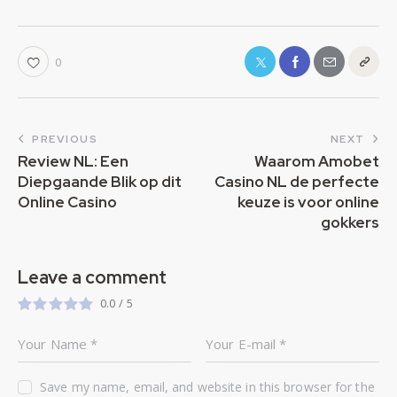
0
PREVIOUS
NEXT
Review NL: Een
Waarom Amobet
Diepgaande Blik op dit
Casino NL de perfecte
Online Casino
keuze is voor online
gokkers
Leave a comment
0.0
/
5
Save my name, email, and website in this browser for the