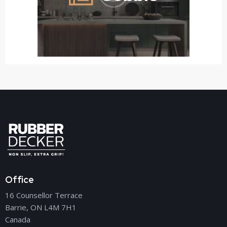
Office
16 Counsellor Terrace
Barrie, ON L4M 7H1
Canada