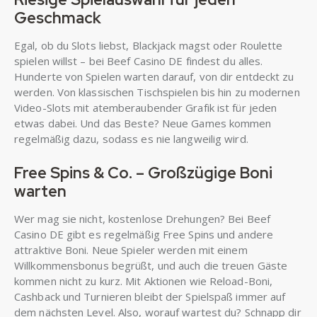
Geschmack
Egal, ob du Slots liebst, Blackjack magst oder Roulette
spielen willst – bei Beef Casino DE findest du alles.
Hunderte von Spielen warten darauf, von dir entdeckt zu
werden. Von klassischen Tischspielen bis hin zu modernen
Video-Slots mit atemberaubender Grafik ist für jeden
etwas dabei. Und das Beste? Neue Games kommen
regelmäßig dazu, sodass es nie langweilig wird.
Free Spins & Co. – Großzügige Boni
warten
Wer mag sie nicht, kostenlose Drehungen? Bei Beef
Casino DE gibt es regelmäßig Free Spins und andere
attraktive Boni. Neue Spieler werden mit einem
Willkommensbonus begrüßt, und auch die treuen Gäste
kommen nicht zu kurz. Mit Aktionen wie Reload-Boni,
Cashback und Turnieren bleibt der Spielspaß immer auf
dem nächsten Level. Also, worauf wartest du? Schnapp dir