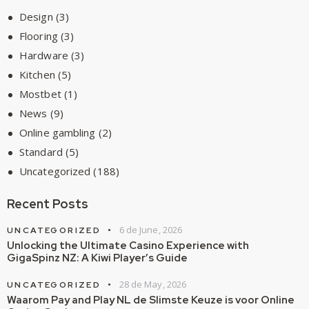
Design
(3)
Flooring
(3)
Hardware
(3)
Kitchen
(5)
Mostbet
(1)
News
(9)
Online gambling
(2)
Standard
(5)
Uncategorized
(188)
Recent Posts
6 de June, 2026
UNCATEGORIZED
Unlocking the Ultimate Casino Experience with
GigaSpinz NZ: A Kiwi Player’s Guide
28 de May, 2026
UNCATEGORIZED
Waarom Pay and Play NL de Slimste Keuze is voor Online