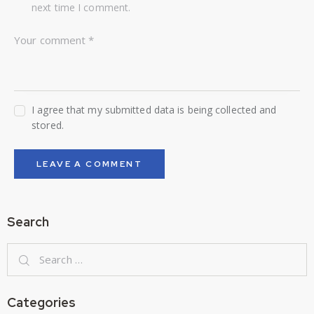
next time I comment.
I agree that my submitted data is being collected and
stored.
Search
Categories