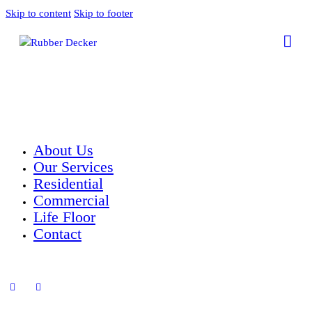
Skip to content
Skip to footer
About Us
Our Services
Residential
Commercial
Life Floor
Contact