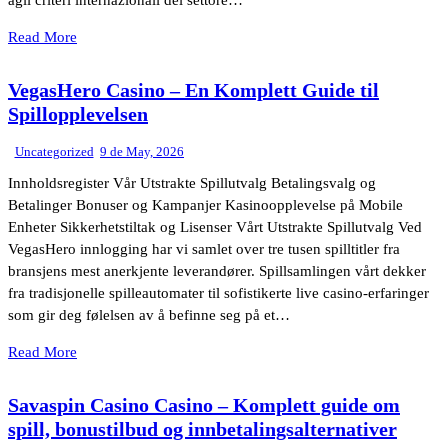
agli criteri internazionali del settore…
Read More
VegasHero Casino – En Komplett Guide til
Spillopplevelsen
Uncategorized
9 de May, 2026
Innholdsregister Vår Utstrakte Spillutvalg Betalingsvalg og
Betalinger Bonuser og Kampanjer Kasinoopplevelse på Mobile
Enheter Sikkerhetstiltak og Lisenser Vårt Utstrakte Spillutvalg Ved
VegasHero innlogging har vi samlet over tre tusen spilltitler fra
bransjens mest anerkjente leverandører. Spillsamlingen vårt dekker
fra tradisjonelle spilleautomater til sofistikerte live casino-erfaringer
som gir deg følelsen av å befinne seg på et…
Read More
Savaspin Casino Casino – Komplett guide om
spill, bonustilbud og innbetalingsalternativer