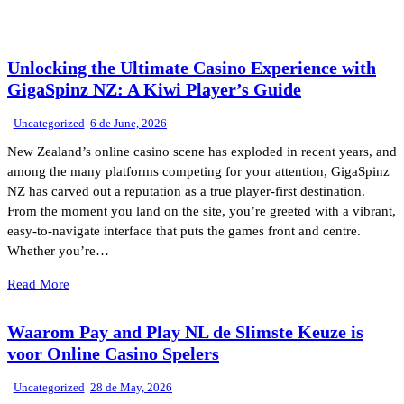
Unlocking the Ultimate Casino Experience with
GigaSpinz NZ: A Kiwi Player’s Guide
Uncategorized
6 de June, 2026
New Zealand’s online casino scene has exploded in recent years, and
among the many platforms competing for your attention, GigaSpinz
NZ has carved out a reputation as a true player-first destination.
From the moment you land on the site, you’re greeted with a vibrant,
easy-to-navigate interface that puts the games front and centre.
Whether you’re…
Read More
Waarom Pay and Play NL de Slimste Keuze is
voor Online Casino Spelers
Uncategorized
28 de May, 2026