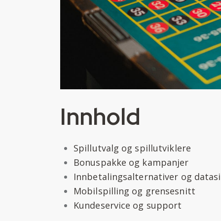
Innhold
Spillutvalg og spillutviklere
Bonuspakke og kampanjer
Innbetalingsalternativer og datas
Mobilspilling og grensesnitt
Kundeservice og support