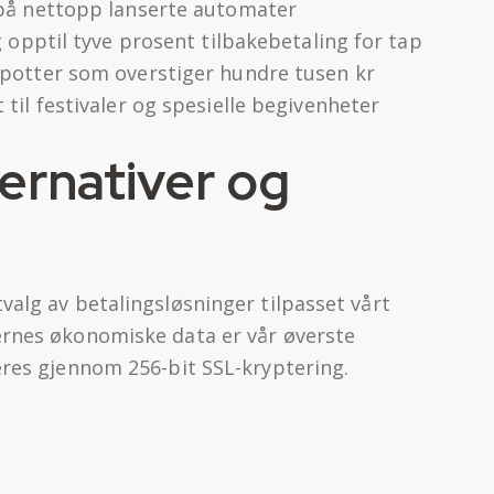
på nettopp lanserte automater
 opptil tyve prosent tilbakebetaling for tap
potter som overstiger hundre tusen kr
il festivaler og spesielle begivenheter
ternativer og
valg av betalingsløsninger tilpasset vårt
ernes økonomiske data er vår øverste
eres gjennom 256-bit SSL-kryptering.