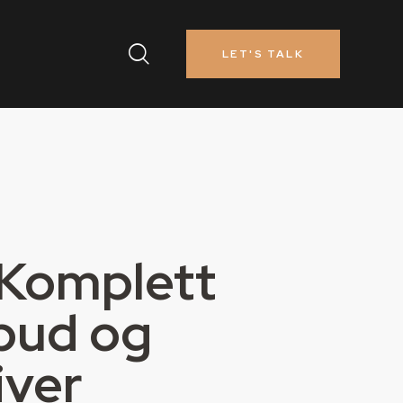
LET'S TALK
 Komplett
lbud og
iver