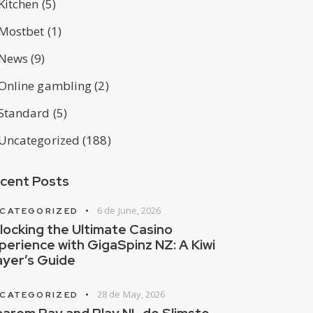
Kitchen
(5)
Mostbet
(1)
News
(9)
Online gambling
(2)
Standard
(5)
Uncategorized
(188)
cent Posts
6 de June, 2026
CATEGORIZED
locking the Ultimate Casino
perience with GigaSpinz NZ: A Kiwi
ayer’s Guide
28 de May, 2026
CATEGORIZED