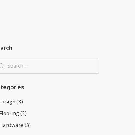
arch
tegories
Design
(3)
Flooring
(3)
Hardware
(3)