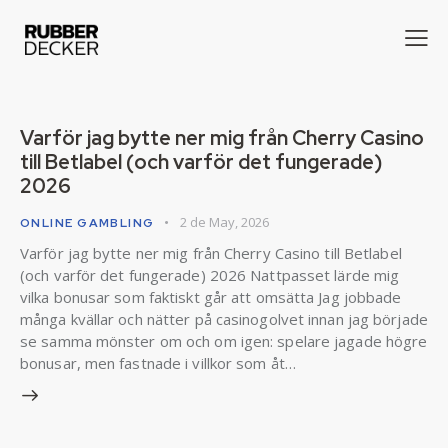
Varför jag bytte ner mig från Cherry Casino
till Betlabel (och varför det fungerade)
2026
2 de May, 2026
ONLINE GAMBLING
Varför jag bytte ner mig från Cherry Casino till Betlabel
(och varför det fungerade) 2026 Nattpasset lärde mig
vilka bonusar som faktiskt går att omsätta Jag jobbade
många kvällar och nätter på casinogolvet innan jag började
se samma mönster om och om igen: spelare jagade högre
bonusar, men fastnade i villkor som åt…