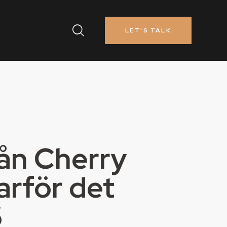
LET'S TALK
rån Cherry
varför det
6