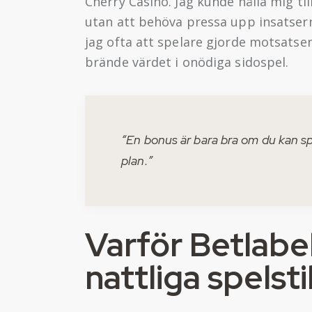
Cherry Casino. Jag kunde hålla mig ti
utan att behöva pressa upp insatsern
jag ofta att spelare gjorde motsatse
brände värdet i onödiga sidospel.
“En bonus är bara bra om du kan sp
plan.”
Varför Betlabe
nattliga spelsti