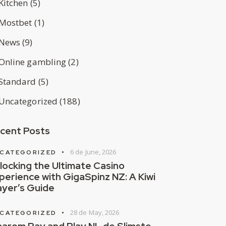
Kitchen
(5)
Mostbet
(1)
News
(9)
Online gambling
(2)
Standard
(5)
Uncategorized
(188)
cent Posts
6 de June, 2026
CATEGORIZED
locking the Ultimate Casino
perience with GigaSpinz NZ: A Kiwi
ayer’s Guide
28 de May, 2026
CATEGORIZED