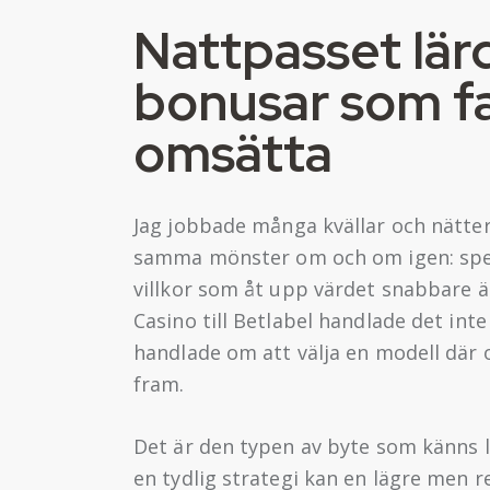
Nattpasset lärd
bonusar som fa
omsätta
Jag jobbade många kvällar och nätter
samma mönster om och om igen: spel
villkor som åt upp värdet snabbare än 
Casino till Betlabel handlade det int
handlade om att välja en modell där 
fram.
Det är den typen av byte som känns 
en tydlig strategi kan en lägre men 