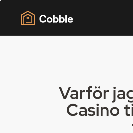
Varför ja
Casino ti