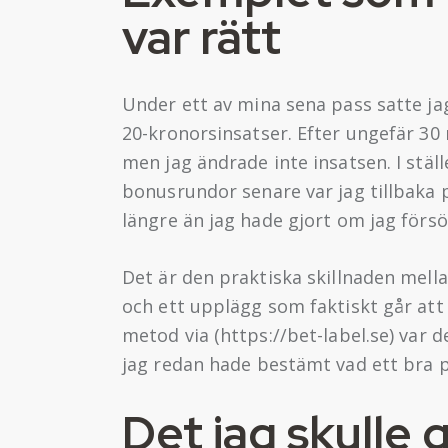
var rätt
Under ett av mina sena pass satte ja
20-kronorsinsatser. Efter ungefär 30 m
men jag ändrade inte insatsen. I ställ
bonusrundor senare var jag tillbaka p
längre än jag hade gjort om jag försö
Det är den praktiska skillnaden mella
och ett upplägg som faktiskt går at
metod via (https://bet-label.se) var de
jag redan hade bestämt vad ett bra p
Det jag skulle 