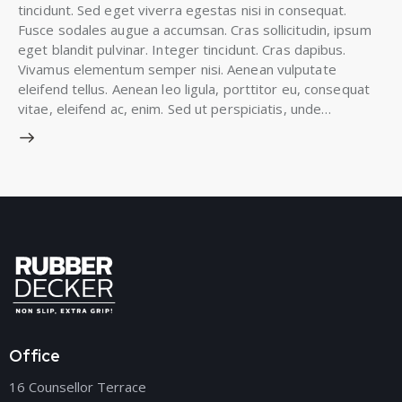
tincidunt. Sed eget viverra egestas nisi in consequat.
Fusce sodales augue a accumsan. Cras sollicitudin, ipsum
eget blandit pulvinar. Integer tincidunt. Cras dapibus.
Vivamus elementum semper nisi. Aenean vulputate
eleifend tellus. Aenean leo ligula, porttitor eu, consequat
vitae, eleifend ac, enim. Sed ut perspiciatis, unde…
Office
16 Counsellor Terrace