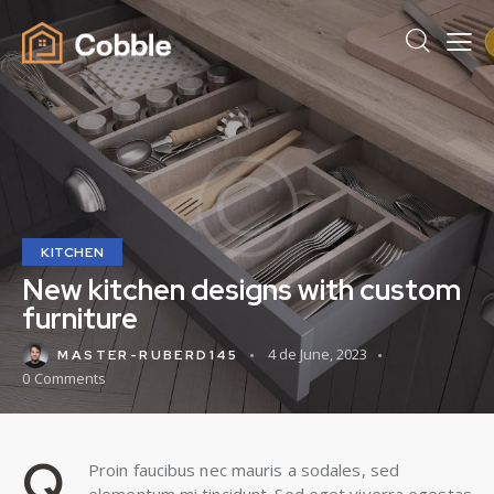
KITCHEN
New kitchen designs with custom
furniture
4 de June, 2023
MASTER-RUBERD145
0
Comments
Q
Proin faucibus nec mauris a sodales, sed