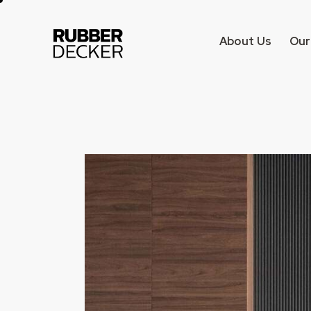
About Us
Our