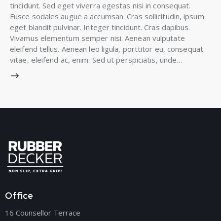
tincidunt. Sed eget viverra egestas nisi in consequat.
Fusce sodales augue a accumsan. Cras sollicitudin, ipsum
eget blandit pulvinar. Integer tincidunt. Cras dapibus.
Vivamus elementum semper nisi. Aenean vulputate
eleifend tellus. Aenean leo ligula, porttitor eu, consequat
vitae, eleifend ac, enim. Sed ut perspiciatis, unde…
Office
16 Counsellor Terrace