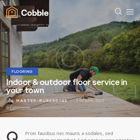
FLOORING
Indoor & outdoor floor service in
your town
3 de June, 2023
MASTER-RUBERD145
0
Comments
Q
Proin faucibus nec mauris a sodales, sed