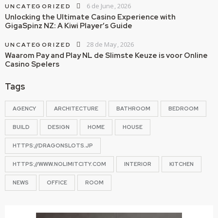
6 de June, 2026
UNCATEGORIZED
Unlocking the Ultimate Casino Experience with
GigaSpinz NZ: A Kiwi Player’s Guide
28 de May, 2026
UNCATEGORIZED
Waarom Pay and Play NL de Slimste Keuze is voor Online
Casino Spelers
Tags
AGENCY
ARCHITECTURE
BATHROOM
BEDROOM
BUILD
DESIGN
HOME
HOUSE
HTTPS://DRAGONSLOTS.JP
HTTPS://WWW.NOLIMITCITY.COM
INTERIOR
KITCHEN
NEWS
OFFICE
ROOM