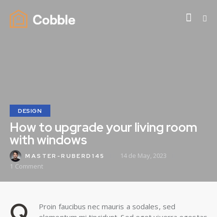
DESIGN
How to upgrade your living room
with windows
14 de May, 2023
MASTER-RUBERD145
1
Comment
Q
Proin faucibus nec mauris a sodales, sed