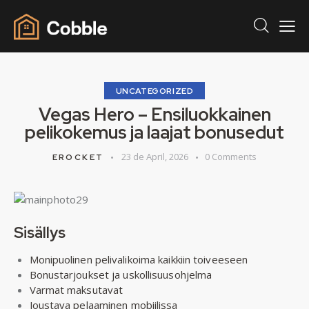
UNCATEGORIZED
Vegas Hero – Ensiluokkainen
pelikokemus ja laajat bonusedut
23 de April, 2026
0
Comments
EROCKET
Sisällys
Monipuolinen pelivalikoima kaikkiin toiveeseen
Bonustarjoukset ja uskollisuusohjelma
Varmat maksutavat
Joustava pelaaminen mobiilissa