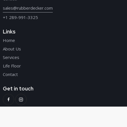
sales@rubberdecker.com
+1 289-991-3325
Links
Home
About Us
Services
Life Floor
Contact
Get in touch