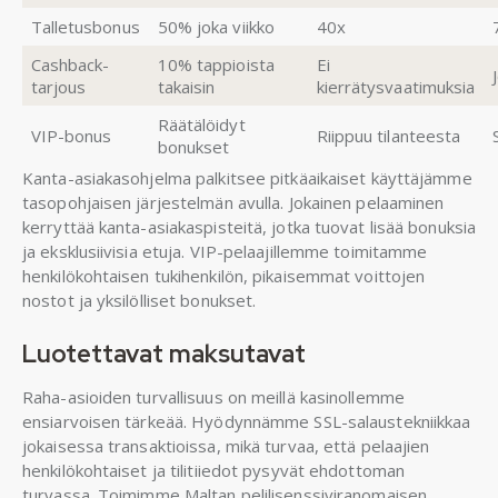
Talletusbonus
50% joka viikko
40x
Cashback-
10% tappioista
Ei
tarjous
takaisin
kierrätysvaatimuksia
Räätälöidyt
VIP-bonus
Riippuu tilanteesta
bonukset
Kanta-asiakasohjelma palkitsee pitkäaikaiset käyttäjämme
tasopohjaisen järjestelmän avulla. Jokainen pelaaminen
kerryttää kanta-asiakaspisteitä, jotka tuovat lisää bonuksia
ja eksklusiivisia etuja. VIP-pelaajillemme toimitamme
henkilökohtaisen tukihenkilön, pikaisemmat voittojen
nostot ja yksilölliset bonukset.
Luotettavat maksutavat
Raha-asioiden turvallisuus on meillä kasinollemme
ensiarvoisen tärkeää. Hyödynnämme SSL-salaustekniikkaa
jokaisessa transaktioissa, mikä turvaa, että pelaajien
henkilökohtaiset ja tilitiiedot pysyvät ehdottoman
turvassa. Toimimme Maltan pelilisenssiviranomaisen