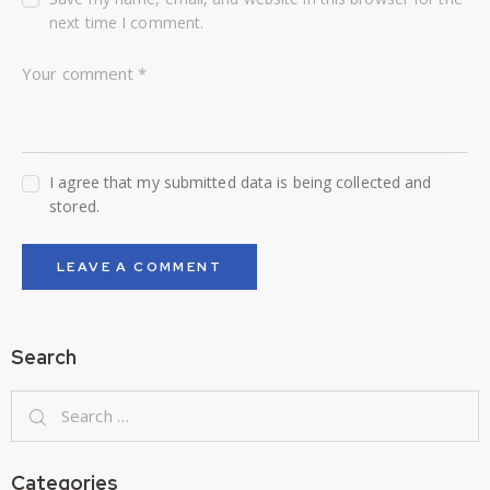
next time I comment.
I agree that my submitted data is being collected and
stored.
Search
Categories