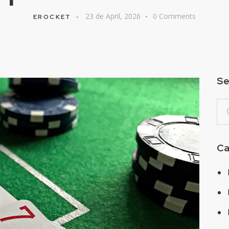
23 de April, 2026
0
Comments
EROCKET
Se
Ca