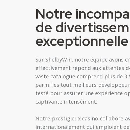
Notre incompa
de divertisse
exceptionnelle
Sur ShelbyWin, notre équipe avons c
effectivement répond aux attentes de
vaste catalogue comprend plus de 3 
parmi les tout meilleurs développeu
testé pour assurer une expérience op
captivante intensément.
Notre prestigieux casino collabore 
internationalement qui emploient des