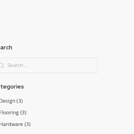
arch
tegories
Design
(3)
Flooring
(3)
Hardware
(3)