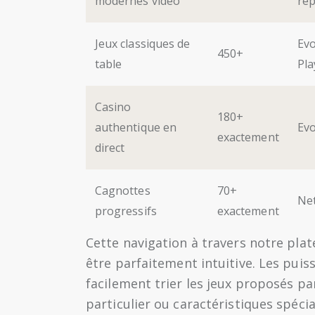
modernes vidéo
ré
Jeux classiques de
Evo
450+
table
Pla
Casino
180+
authentique en
Evo
exactement
direct
Cagnottes
70+
Ne
progressifs
exactement
Cette navigation à travers notre pl
être parfaitement intuitive. Les puis
facilement trier les jeux proposés pa
particulier ou caractéristiques spécia