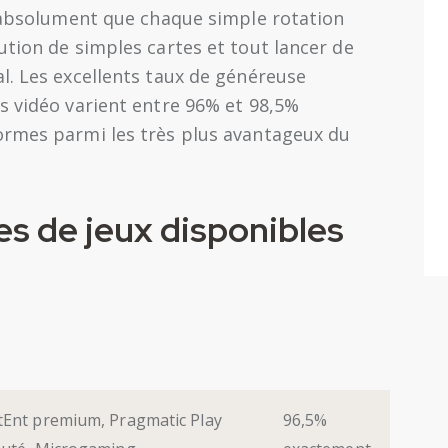
t absolument que chaque simple rotation
ution de simples cartes et tout lancer de
l. Les excellents taux de généreuse
s vidéo varient entre 96% et 98,5%
ormes parmi les très plus avantageux du
s de jeux disponibles
Ent premium, Pragmatic Play
96,5%