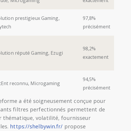
puté, Microgaming
exactement
lution prestigieux Gaming,
97,8%
ytech
précisément
98,2%
lution réputé Gaming, Ezugi
exactement
94,5%
tEnt reconnu, Microgaming
précisément
ateforme a été soigneusement conçue pour
sants filtres perfectionnés permettent de
r thématique, volatilité, fournisseur
les.
https://shelbywin.fr/
propose