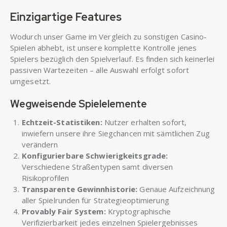
Einzigartige Features
Wodurch unser Game im Vergleich zu sonstigen Casino-
Spielen abhebt, ist unsere komplette Kontrolle jenes
Spielers bezüglich den Spielverlauf. Es finden sich keinerlei
passiven Wartezeiten – alle Auswahl erfolgt sofort
umgesetzt.
Wegweisende Spielelemente
Echtzeit-Statistiken:
Nutzer erhalten sofort,
inwiefern unsere ihre Siegchancen mit sämtlichen Zug
verändern
Konfigurierbare Schwierigkeitsgrade:
Verschiedene Straßentypen samt diversen
Risikoprofilen
Transparente Gewinnhistorie:
Genaue Aufzeichnung
aller Spielrunden für Strategieoptimierung
Provably Fair System:
Kryptographische
Verifizierbarkeit jedes einzelnen Spielergebnisses