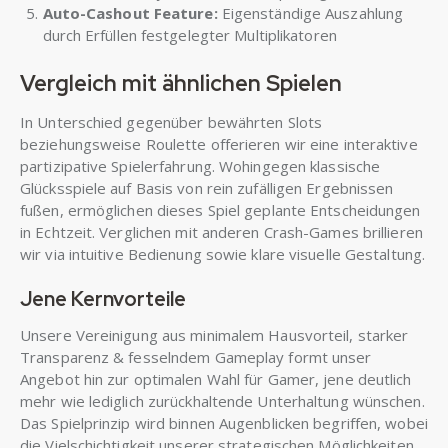
Auto-Cashout Feature:
Eigenständige Auszahlung
durch Erfüllen festgelegter Multiplikatoren
Vergleich mit ähnlichen Spielen
In Unterschied gegenüber bewährten Slots
beziehungsweise Roulette offerieren wir eine interaktive
partizipative Spielerfahrung. Wohingegen klassische
Glücksspiele auf Basis von rein zufälligen Ergebnissen
fußen, ermöglichen dieses Spiel geplante Entscheidungen
in Echtzeit. Verglichen mit anderen Crash-Games brillieren
wir via intuitive Bedienung sowie klare visuelle Gestaltung.
Jene Kernvorteile
Unsere Vereinigung aus minimalem Hausvorteil, starker
Transparenz & fesselndem Gameplay formt unser
Angebot hin zur optimalen Wahl für Gamer, jene deutlich
mehr wie lediglich zurückhaltende Unterhaltung wünschen.
Das Spielprinzip wird binnen Augenblicken begriffen, wobei
die Vielschichtigkeit unserer strategischen Möglichkeiten