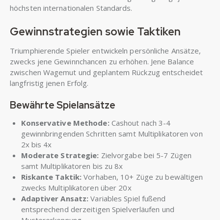
höchsten internationalen Standards.
Gewinnstrategien sowie Taktiken
Triumphierende Spieler entwickeln persönliche Ansätze,
zwecks jene Gewinnchancen zu erhöhen. Jene Balance
zwischen Wagemut und geplantem Rückzug entscheidet
langfristig jenen Erfolg.
Bewährte Spielansätze
Konservative Methode:
Cashout nach 3-4
gewinnbringenden Schritten samt Multiplikatoren von
2x bis 4x
Moderate Strategie:
Zielvorgabe bei 5-7 Zügen
samt Multiplikatoren bis zu 8x
Riskante Taktik:
Vorhaben, 10+ Züge zu bewältigen
zwecks Multiplikatoren über 20x
Adaptiver Ansatz:
Variables Spiel fußend
entsprechend derzeitigen Spielverläufen und
Mustererkennung