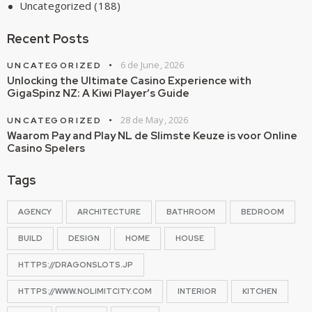
Uncategorized
(188)
Recent Posts
6 de June, 2026
UNCATEGORIZED
Unlocking the Ultimate Casino Experience with
GigaSpinz NZ: A Kiwi Player’s Guide
28 de May, 2026
UNCATEGORIZED
Waarom Pay and Play NL de Slimste Keuze is voor Online
Casino Spelers
Tags
AGENCY
ARCHITECTURE
BATHROOM
BEDROOM
BUILD
DESIGN
HOME
HOUSE
HTTPS://DRAGONSLOTS.JP
HTTPS://WWW.NOLIMITCITY.COM
INTERIOR
KITCHEN