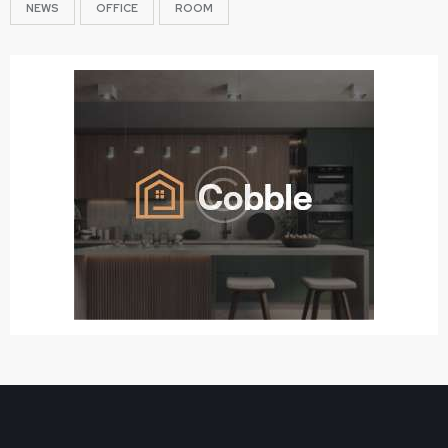
NEWS
OFFICE
ROOM