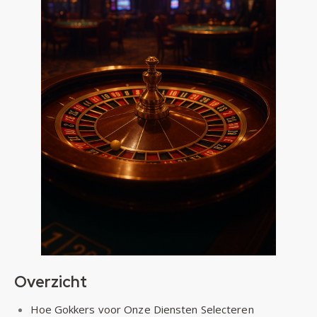
Overzicht
Hoe Gokkers voor Onze Diensten Selecteren