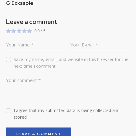
Glücksspiel
Leave a comment
0.0
/
5
Save my name, email, and website in this browser for the
next time I comment.
I agree that my submitted data is being collected and
stored.