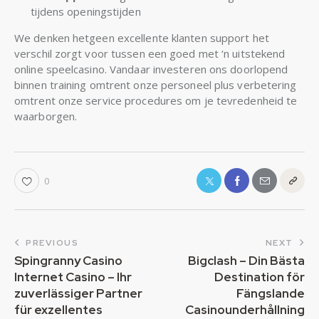
tijdens openingstijden
We denken hetgeen excellente klanten support het
verschil zorgt voor tussen een goed met ‘n uitstekend
online speelcasino. Vandaar investeren ons doorlopend
binnen training omtrent onze personeel plus verbetering
omtrent onze service procedures om je tevredenheid te
waarborgen.
0
PREVIOUS
NEXT
Spingranny Casino
Bigclash – Din Bästa
Internet Casino – Ihr
Destination för
zuverlässiger Partner
Fängslande
für exzellentes
Casinounderhållning