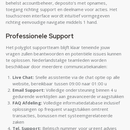
behelst accountbeheer, deposito’s met opnames,
toegang richting support en deelname voor acties. Het
touchscreen interface wordt intuïtief vormgegeven
richting eenvoudige navigatie middels 1 hand.
Professionele Support
Het polyglot supportteam blijft klaar teneinde jouw
vragen zullen beantwoorden en potentiële issues kunnen
te oplossen. Nederlandstalige teamleden worden
beschikbaar door meerdere communicatiekanalen:
Live Chat:
Snelle assistentie via de chat optie op alle
website, bereikbaar tussen 09:00 naar 01:00 u
Email Support:
Volledige ondersteuning binnen 4 u
gedurende werktijden aan geavanceerde vraagstukken
FAQ Afdeling:
Volledige informatiedatabase inclusief
oplossingen op frequent vraagstukken omtrent
transacties, bonussen met systeemgerelateerde
zaken
Tel. Support:
Belgisch nummer voor urgent advies