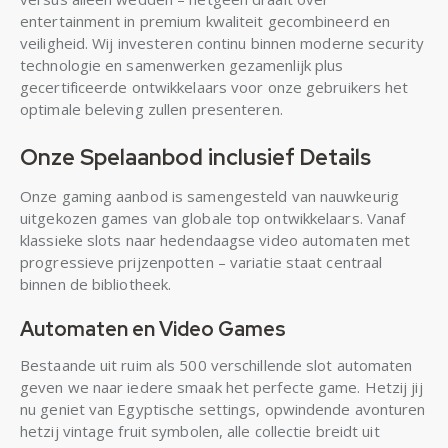
entertainment in premium kwaliteit gecombineerd en
veiligheid. Wij investeren continu binnen moderne security
technologie en samenwerken gezamenlijk plus
gecertificeerde ontwikkelaars voor onze gebruikers het
optimale beleving zullen presenteren.
Onze Spelaanbod inclusief Details
Onze gaming aanbod is samengesteld van nauwkeurig
uitgekozen games van globale top ontwikkelaars. Vanaf
klassieke slots naar hedendaagse video automaten met
progressieve prijzenpotten – variatie staat centraal
binnen de bibliotheek.
Automaten en Video Games
Bestaande uit ruim als 500 verschillende slot automaten
geven we naar iedere smaak het perfecte game. Hetzij jij
nu geniet van Egyptische settings, opwindende avonturen
hetzij vintage fruit symbolen, alle collectie breidt uit