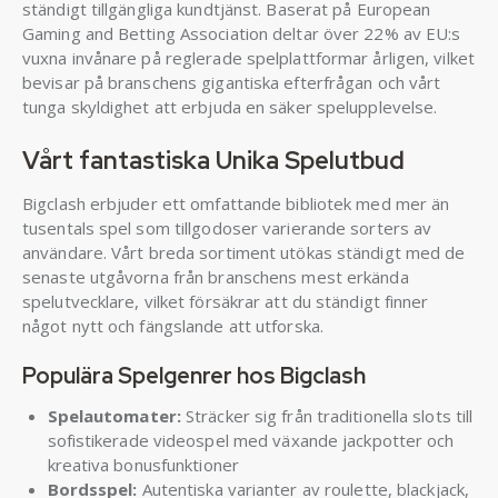
ständigt tillgängliga kundtjänst. Baserat på European
Gaming and Betting Association deltar över 22% av EU:s
vuxna invånare på reglerade spelplattformar årligen, vilket
bevisar på branschens gigantiska efterfrågan och vårt
tunga skyldighet att erbjuda en säker spelupplevelse.
Vårt fantastiska Unika Spelutbud
Bigclash erbjuder ett omfattande bibliotek med mer än
tusentals spel som tillgodoser varierande sorters av
användare. Vårt breda sortiment utökas ständigt med de
senaste utgåvorna från branschens mest erkända
spelutvecklare, vilket försäkrar att du ständigt finner
något nytt och fängslande att utforska.
Populära Spelgenrer hos Bigclash
Spelautomater:
Sträcker sig från traditionella slots till
sofistikerade videospel med växande jackpotter och
kreativa bonusfunktioner
Bordsspel:
Autentiska varianter av roulette, blackjack,