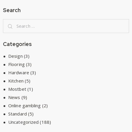
Search
Categories
Design
(3)
Flooring
(3)
Hardware
(3)
Kitchen
(5)
Mostbet
(1)
News
(9)
Online gambling
(2)
Standard
(5)
Uncategorized
(188)