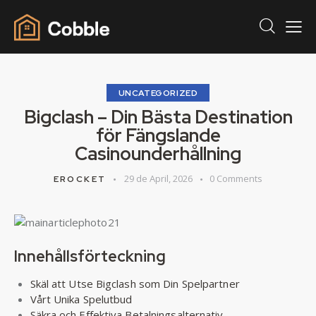
UNCATEGORIZED
Bigclash – Din Bästa Destination
för Fängslande
Casinounderhållning
29 de April, 2026
0
Comments
EROCKET
Innehållsförteckning
Skäl att Utse Bigclash som Din Spelpartner
Vårt Unika Spelutbud
Säkra och Effektiva Betalningsalternativ