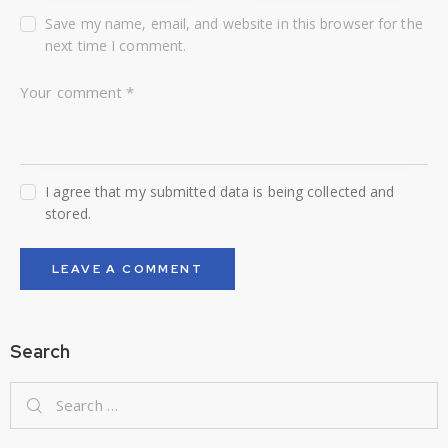
Save my name, email, and website in this browser for the
next time I comment.
I agree that my submitted data is being collected and
stored.
Search