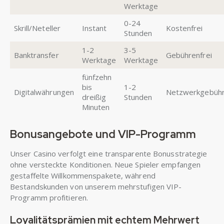
Werktage
0-24
Skrill/Neteller
Instant
Kostenfrei
Stunden
1-2
3-5
Banktransfer
Gebührenfrei
Werktage
Werktage
fünfzehn
bis
1-2
Digitalwährungen
Netzwerkgebüh
dreißig
Stunden
Minuten
Bonusangebote und VIP-Programm
Unser Casino verfolgt eine transparente Bonusstrategie
ohne versteckte Konditionen. Neue Spieler empfangen
gestaffelte Willkommenspakete, während
Bestandskunden von unserem mehrstufigen VIP-
Programm profitieren.
Loyalitätsprämien mit echtem Mehrwert