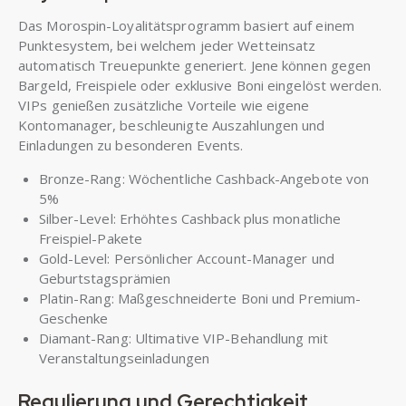
Das Morospin-Loyalitätsprogramm basiert auf einem
Punktesystem, bei welchem jeder Wetteinsatz
automatisch Treuepunkte generiert. Jene können gegen
Bargeld, Freispiele oder exklusive Boni eingelöst werden.
VIPs genießen zusätzliche Vorteile wie eigene
Kontomanager, beschleunigte Auszahlungen und
Einladungen zu besonderen Events.
Bronze-Rang: Wöchentliche Cashback-Angebote von
5%
Silber-Level: Erhöhtes Cashback plus monatliche
Freispiel-Pakete
Gold-Level: Persönlicher Account-Manager und
Geburtstagsprämien
Platin-Rang: Maßgeschneiderte Boni und Premium-
Geschenke
Diamant-Rang: Ultimative VIP-Behandlung mit
Veranstaltungseinladungen
Regulierung und Gerechtigkeit