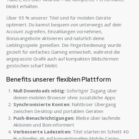
bleibt erhalten.
Über 95 % unserer Titel sind für mobilen Geräte
optimiert. Du kannst bequem von unterwegs auf dein
Account zugreifen, Einzahlungen vornehmen,
Bonusangebote aktivieren und natürlich deine
Lieblingsspiele genießen. Die Fingerbedienung wurde
gezielt für einfaches Gaming entwickelt, während die
angepasste Grafik auch auf kompakten Bildschirmen
gestochen scharf bleibt.
Benefits unserer flexiblen Plattform
Null Downloads nötig:
Sofortiger Zugang über
deinen mobilen Browser ohne zusätzliche Apps
Synchronisierte Konten:
Nahtloser Übergang
zwischen Desktop und portablen Geräten
Push-Benachrichtigungen:
Bleibe über laufende
Aktionen und Boni informiert
Verbesserte Ladezeiten:
Titel starten im Schnitt 40
% schneller als auf konventionellen Mobile Casino-