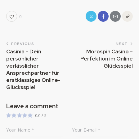
0
PREVIOUS
NEXT
Casinia – Dein
Morospin Casino –
persönlicher
Perfektion im Online
verlässlicher
Glücksspiel
Ansprechpartner für
erstklassiges Online-
Glücksspiel
Leave a comment
0.0
/
5