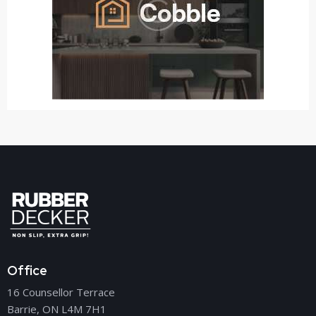
Office
16 Counsellor Terrace
Barrie, ON L4M 7H1