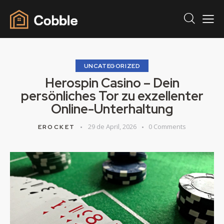
UNCATEGORIZED
Herospin Casino – Dein
persönliches Tor zu exzellenter
Online-Unterhaltung
29 de April, 2026
0
Comments
EROCKET