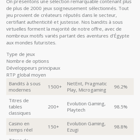
On présentons une sélection remarquable contenant plus
de plus de 2000 jeux soigneusement sélectionnés. Tout
jeu provient de créateurs réputés dans le secteur,
certifiant authenticité et justesse. Nos bandits à sous
virtuelles forment la majorité de notre offre, avec de
nombreux motifs variés partant des aventures d’Égypte
aux mondes futuristes.
Type de jeux
Nombre de options
Développeurs principaux
RTP global moyen
Bandits à sous
NetEnt, Pragmatic
1500+
96.2%
modernes
Play, Microgaming
Titres de
Evolution Gaming,
tables
200+
98.5%
Playtech
classiques
Casino en
Evolution Gaming,
150+
98.8%
temps réel
Ezugi