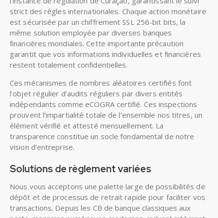
l’instance de régulation de Curaçao, garantissant le suivi
strict des règles internationales. Chaque action monétaire
est sécurisée par un chiffrement SSL 256-bit bits, la
même solution employée par diverses banques
financières mondiales. Cette importante précaution
garantit que vos informations individuelles et financières
restent totalement confidentielles.
Ces mécanismes de nombres aléatoires certifiés font
l’objet régulier d’audits réguliers par divers entités
indépendants comme eCOGRA certifié. Ces inspections
prouvent l’impartialité totale de l’ensemble nos titres, un
élément vérifié et attesté mensuellement. La
transparence constitue un socle fondamental de notre
vision d’entreprise.
Solutions de règlement variées
Nous vous acceptons une palette large de possibilités de
dépôt et de processus de retrait rapide pour faciliter vos
transactions. Depuis les CB de banque classiques aux