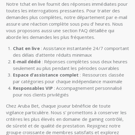
Notre tchat en live fournit des réponses immédiates pour
toutes les interrogations pressantes. Pour traiter des
demandes plus complètes, notre département par e-mail
assure une réaction complète sous peu d’ heures. Nous
vous proposons aussi une section FAQ détaillée qui
aborde les demandes les plus fréquentes.
Chat en live
: Assistance instantanée 24/7 comportant
des délais d’attente réduits minimaux
E-mail dédié
: Réponses complètes sous deux heures
seulement au plus pendant les périodes ouvrables
Espace d’assistance complet
: Ressources classée
par catégories pour chaque indépendance maximale
Responsables VIP
: Accompagnement personnalisé
pour nos clients privilégiés
Chez Aruba Bet, chaque joueur bénéficie de toute
vigilance particulière. Nous s’ promettons à conserver les
critères les plus élevés en domaine de gaming contrôlé,
de sûreté et de qualité de prestation. Rejoignez notre
groupe croissante de membres satisfaits et explorez