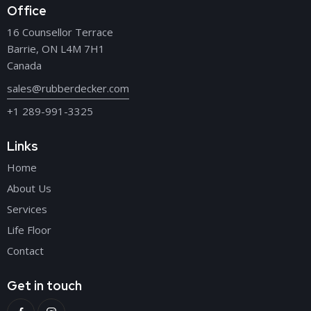
Office
16 Counsellor Terrace
Barrie, ON L4M 7H1
Canada
sales@rubberdecker.com
+1 289-991-3325
Links
Home
About Us
Services
Life Floor
Contact
Get in touch