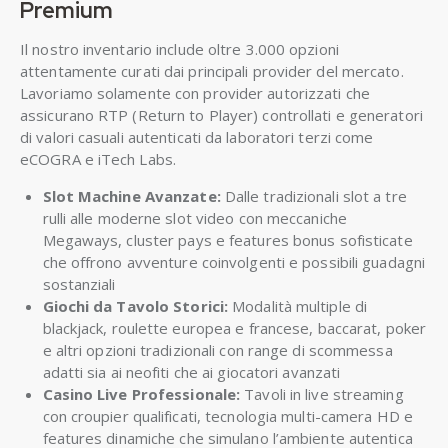
Premium
Il nostro inventario include oltre 3.000 opzioni
attentamente curati dai principali provider del mercato.
Lavoriamo solamente con provider autorizzati che
assicurano RTP (Return to Player) controllati e generatori
di valori casuali autenticati da laboratori terzi come
eCOGRA e iTech Labs.
Slot Machine Avanzate:
Dalle tradizionali slot a tre
rulli alle moderne slot video con meccaniche
Megaways, cluster pays e features bonus sofisticate
che offrono avventure coinvolgenti e possibili guadagni
sostanziali
Giochi da Tavolo Storici:
Modalità multiple di
blackjack, roulette europea e francese, baccarat, poker
e altri opzioni tradizionali con range di scommessa
adatti sia ai neofiti che ai giocatori avanzati
Casino Live Professionale:
Tavoli in live streaming
con croupier qualificati, tecnologia multi-camera HD e
features dinamiche che simulano l’ambiente autentica