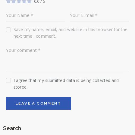
0.0
/
5
Save my name, email, and website in this browser for the
next time I comment.
I agree that my submitted data is being collected and
stored.
Search