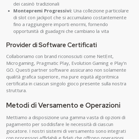
dei casinò tradizionali
Montepremi Progressivi:
Una collezione particolare
di slot con jackpot che si accumulano costantemente
fino a raggiungere importi enormi, fornendo
opportunità di guadagni che cambiano la vita
Provider di Software Certificati
Collaboriamo con brand riconosciuti come NetEnt,
Microgaming, Pragmatic Play, Evolution Gaming e Play’n
GO. Questi partner software assicurano non solamente
qualità grafica superiore, ma pure equità algoritmica
certificata in ciascun singolo gioco presente sulla nostra
struttura.
Metodi di Versamento e Operazioni
Mettiamo a disposizione una gamma vasta di opzioni di
pagamento per soddisfare le necessità di ciascun
giocatore. I nostri sistemi di versamento sono integrati
con processori affidabili e fidati che offrono operazioni