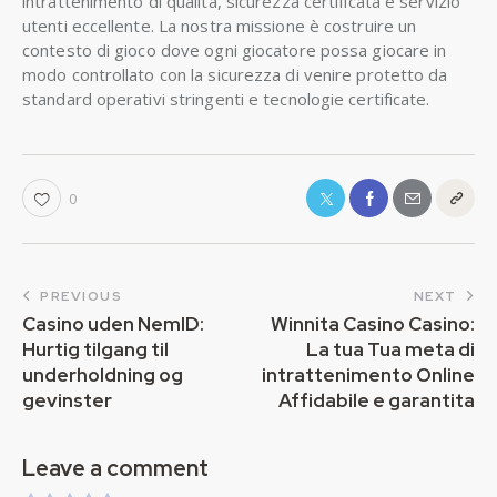
intrattenimento di qualità, sicurezza certificata e servizio
utenti eccellente. La nostra missione è costruire un
contesto di gioco dove ogni giocatore possa giocare in
modo controllato con la sicurezza di venire protetto da
standard operativi stringenti e tecnologie certificate.
0
PREVIOUS
NEXT
Casino uden NemID:
Winnita Casino Casino:
Hurtig tilgang til
La tua Tua meta di
underholdning og
intrattenimento Online
gevinster
Affidabile e garantita
Leave a comment