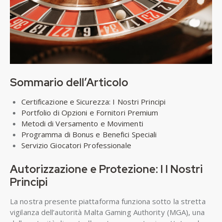
Sommario dell’Articolo
Certificazione e Sicurezza: I Nostri Principi
Portfolio di Opzioni e Fornitori Premium
Metodi di Versamento e Movimenti
Programma di Bonus e Benefici Speciali
Servizio Giocatori Professionale
Autorizzazione e Protezione: I I Nostri
Principi
La nostra presente piattaforma funziona sotto la stretta
vigilanza dell’autorità Malta Gaming Authority (MGA), una