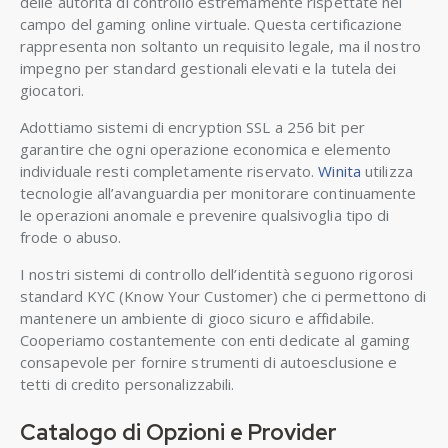
delle autorità di controllo estremamente rispettate nel
campo del gaming online virtuale. Questa certificazione
rappresenta non soltanto un requisito legale, ma il nostro
impegno per standard gestionali elevati e la tutela dei
giocatori.
Adottiamo sistemi di encryption SSL a 256 bit per
garantire che ogni operazione economica e elemento
individuale resti completamente riservato.
Winita
utilizza
tecnologie all’avanguardia per monitorare continuamente
le operazioni anomale e prevenire qualsivoglia tipo di
frode o abuso.
I nostri sistemi di controllo dell’identità seguono rigorosi
standard KYC (Know Your Customer) che ci permettono di
mantenere un ambiente di gioco sicuro e affidabile.
Cooperiamo costantemente con enti dedicate al gaming
consapevole per fornire strumenti di autoesclusione e
tetti di credito personalizzabili.
Catalogo di Opzioni e Provider