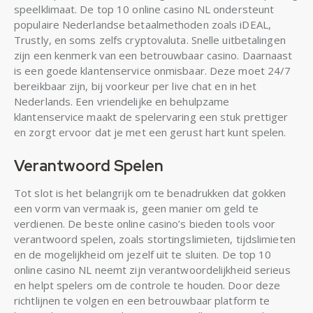
speelklimaat. De top 10 online casino NL ondersteunt
populaire Nederlandse betaalmethoden zoals iDEAL,
Trustly, en soms zelfs cryptovaluta. Snelle uitbetalingen
zijn een kenmerk van een betrouwbaar casino. Daarnaast
is een goede klantenservice onmisbaar. Deze moet 24/7
bereikbaar zijn, bij voorkeur per live chat en in het
Nederlands. Een vriendelijke en behulpzame
klantenservice maakt de spelervaring een stuk prettiger
en zorgt ervoor dat je met een gerust hart kunt spelen.
Verantwoord Spelen
Tot slot is het belangrijk om te benadrukken dat gokken
een vorm van vermaak is, geen manier om geld te
verdienen. De beste online casino’s bieden tools voor
verantwoord spelen, zoals stortingslimieten, tijdslimieten
en de mogelijkheid om jezelf uit te sluiten. De top 10
online casino NL neemt zijn verantwoordelijkheid serieus
en helpt spelers om de controle te houden. Door deze
richtlijnen te volgen en een betrouwbaar platform te