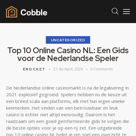
UNCATEGORIZED
Top 10 Online Casino NL: Een Gids
voor de Nederlandse Speler
21 de April, 2026
0
Comments
EROCKET
De Nederlandse online casinomarkt is na de legalisering in
2021 explosief gegroeid. Spelers hebben nu de keuze uit
een breed scala aan platforms, elk met hun eigen unieke
kenmerken. Het vinden van een betrouwbaar en leuk
casino is echter niet altijd eenvoudig. Daarom is het
raadzaam om een goed geïnformeerde gids te volgen die
de beste opties voor je op een rij zet. Een uitgebreide
top 10 online casino NL helpt je om snel een overzicht te