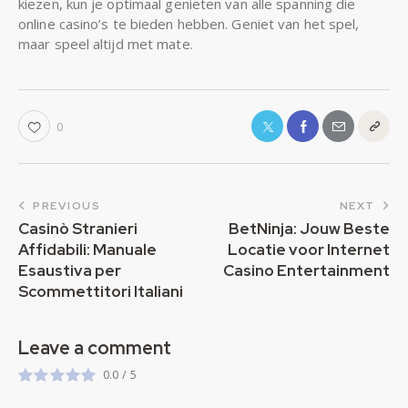
kiezen, kun je optimaal genieten van alle spanning die
online casino’s te bieden hebben. Geniet van het spel,
maar speel altijd met mate.
0
PREVIOUS
NEXT
Casinò Stranieri
BetNinja: Jouw Beste
Affidabili: Manuale
Locatie voor Internet
Esaustiva per
Casino Entertainment
Scommettitori Italiani
Leave a comment
0.0
/
5