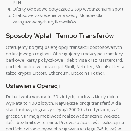
PLN
Oferty okresowe dotyczące z top wydarzeniami sport
Gratisowe zakręcenia w wszędy Monday dla
zaangażowanych użytkowników
Sposoby Wpłat i Tempo Transferów
Oferujemy bogatą paletę opcji transakcji dostosowanych
do krajowego regionu. Obsługujemy tradycyjne transfery
bankowe, karty pożyczkowe i debit Visa oraz Mastercard,
portfele online w rodzaju jak Skrill, Neteller, MuchBetter, a
także crypto Bitcoin, Ethereum, Litecoin i Tether.
Ustawienia Operacji
Dolna kwota wpłaty to 50 złotych, podczas kiedy dolna
wypłata to 100 złotych. Największe progi transferów dla
standardowych graczy sięgają 20000 zł co tydzień, zaś
gracze VIP mają możliwość realizować znacznie większe
ilości bez limitów terminu. Przeważająca część realizacji na
portfele cyfrowe bywa obsługiwana w ciągu 2-6 h, zaś w