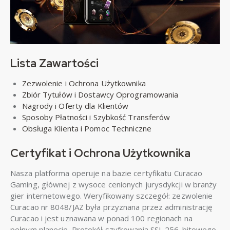
Lista Zawartości
Zezwolenie i Ochrona Użytkownika
Zbiór Tytułów i Dostawcy Oprogramowania
Nagrody i Oferty dla Klientów
Sposoby Płatności i Szybkość Transferów
Obsługa Klienta i Pomoc Techniczne
Certyfikat i Ochrona Użytkownika
Nasza platforma operuje na bazie certyfikatu Curacao
Gaming, głównej z wysoce cenionych jurysdykcji w branży
gier internetowego. Weryfikowany szczegół: zezwolenie
Curacao nr 8048/JAZ była przyznana przez administrację
Curacao i jest uznawana w ponad 100 regionach na
pełnym planecie. Protokół szyfrowania SSL 256-bitowego