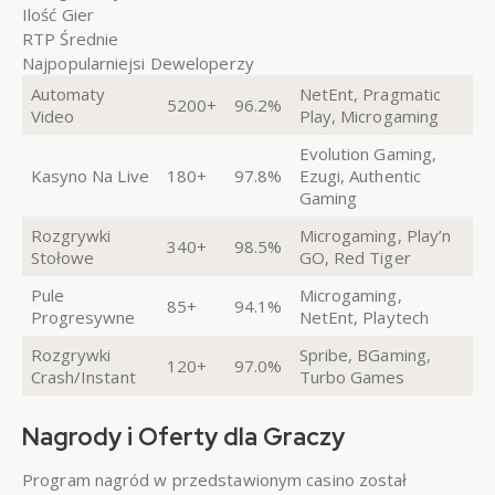
Ilość Gier
RTP Średnie
Najpopularniejsi Deweloperzy
Automaty
NetEnt, Pragmatic
5200+
96.2%
Video
Play, Microgaming
Evolution Gaming,
Kasyno Na Live
180+
97.8%
Ezugi, Authentic
Gaming
Rozgrywki
Microgaming, Play’n
340+
98.5%
Stołowe
GO, Red Tiger
Pule
Microgaming,
85+
94.1%
Progresywne
NetEnt, Playtech
Rozgrywki
Spribe, BGaming,
120+
97.0%
Crash/Instant
Turbo Games
Nagrody i Oferty dla Graczy
Program nagród w przedstawionym casino został