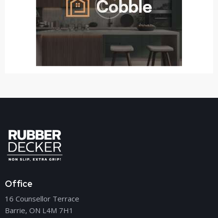
Office
16 Counsellor Terrace
Barrie, ON L4M 7H1