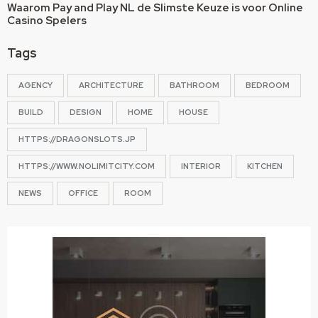
Waarom Pay and Play NL de Slimste Keuze is voor Online
Casino Spelers
Tags
AGENCY
ARCHITECTURE
BATHROOM
BEDROOM
BUILD
DESIGN
HOME
HOUSE
HTTPS://DRAGONSLOTS.JP
HTTPS://WWW.NOLIMITCITY.COM
INTERIOR
KITCHEN
NEWS
OFFICE
ROOM