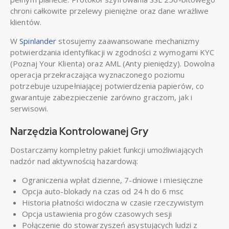
chroni całkowite przelewy pieniężne oraz dane wrażliwe
klientów.
W
Spinlander
stosujemy zaawansowane mechanizmy
potwierdzania identyfikacji w zgodności z wymogami KYC
(Poznaj Your Klienta) oraz AML (Anty pieniędzy). Dowolna
operacja przekraczająca wyznaczonego poziomu
potrzebuje uzupełniającej potwierdzenia papierów, co
gwarantuje zabezpieczenie zarówno graczom, jak i
serwisowi.
Narzędzia Kontrolowanej Gry
Dostarczamy kompletny pakiet funkcji umożliwiających
nadzór nad aktywnością hazardową:
Ograniczenia wpłat dzienne, 7-dniowe i miesięczne
Opcja auto-blokady na czas od 24 h do 6 msc
Historia płatności widoczna w czasie rzeczywistym
Opcja ustawienia progów czasowych sesji
Połączenie do stowarzyszeń asystujących ludzi z