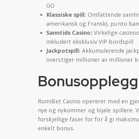
GO
Klassiske spill:
Omfattende samling
amerikansk og Fransk), punto ban
Sanntids Casino:
Virkelige casino
inkludert eksklusiv VIP-bordspill
Jackpotspill:
Akkumulerende jackp
overstiger millioner av millioner 
Bonusopplegg 
RomiBet Casino opererer med en gj
nye og nykommer og lojale spillere. 
forskjellige faser for for å gi maksim
enkelt bonus.