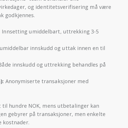
virkedager, og identitetsverifisering må være
tak godkjennes.
:
Innsetting umiddelbart, uttrekking 3-5
middelbar innskudd og uttak innen en til
åde innskudd og uttrekking behandles på
):
Anonymiserte transaksjoner med
t til hundre NOK, mens utbetalinger kan
ngen gebyrer på transaksjoner, men enkelte
e kostnader.