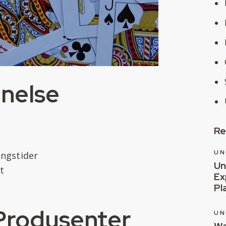
gnelse
Re
UN
ngstider
Un
t
Ex
Pl
 Produsenter
UN