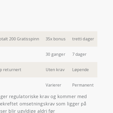
talt 200 Gratisspinn
35x bonus
tretti dager
30 ganger
7 dager
p returnert
Uten krav
Løpende
Varierer
Permanent
lger regulatoriske krav og kommer med
bekreftet omsetningskrav som ligger på
er blir ugyldige aldri før