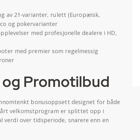
 av 21-varianter, rulett (Europæisk,
co og pokervarianter
opplevelser med profesjonelle dealere i HD,
oter med premier som regelmessig
kroner
og Promotilbud
ennomtenkt bonusoppsett designet for både
Vårt velkomstprogram er splittet opp i
al verdi over tidsperiode, snarere enn en