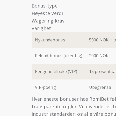
Bonus-type
Høyeste Verdi
Wagering-krav
Varighet
Nykundebonus
5000 NOK + to
Reload-bonus (ukentlig)
2000 NOK
Pengene tilbake (VIP)
15 prosent ta
VIP-poeng
Ubegrensa
Hver eneste bonuser hos RomiBet fø
transparente regler. Vi anvender et 
industristandarder, og alle våre bonus