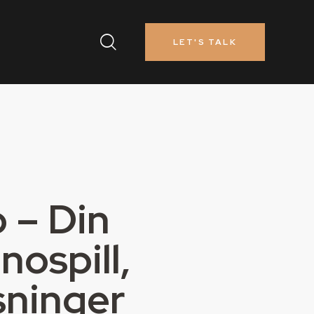
LET'S TALK
 – Din
nospill,
sninger