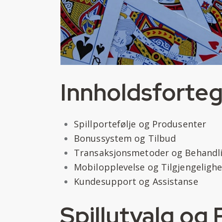
Innholdsforte
Spillportefølje og Produsenter
Bonussystem og Tilbud
Transaksjonsmetoder og Behandli
Mobilopplevelse og Tilgjengelighe
Kundesupport og Assistanse
Spillutvalg og