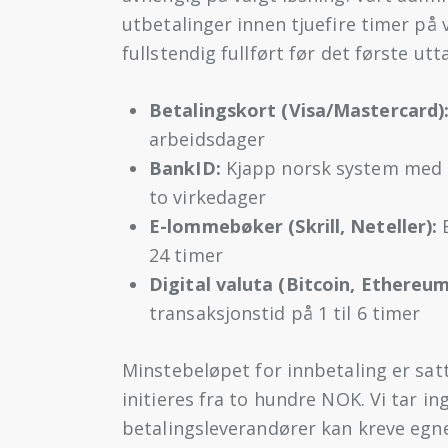
utbetalinger innen tjuefire timer på 
fullstendig fullført før det første ut
Betalingskort (Visa/Mastercard)
arbeidsdager
BankID:
Kjapp norsk system med u
to virkedager
E-lommebøker (Skrill, Neteller):
B
24 timer
Digital valuta (Bitcoin, Ethereum
transaksjonstid på 1 til 6 timer
Minstebeløpet for innbetaling er sat
initieres fra to hundre NOK. Vi tar i
betalingsleverandører kan kreve egn