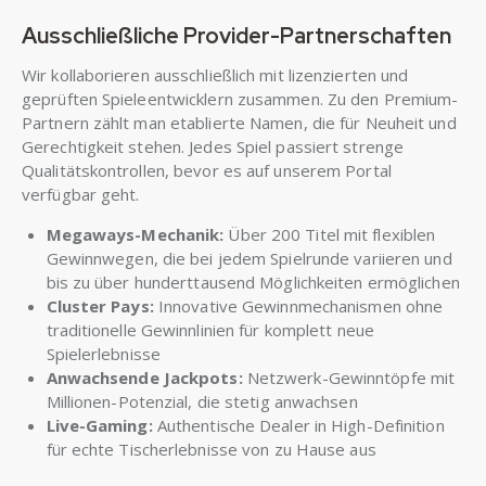
Ausschließliche Provider-Partnerschaften
Wir kollaborieren ausschließlich mit lizenzierten und
geprüften Spieleentwicklern zusammen. Zu den Premium-
Partnern zählt man etablierte Namen, die für Neuheit und
Gerechtigkeit stehen. Jedes Spiel passiert strenge
Qualitätskontrollen, bevor es auf unserem Portal
verfügbar geht.
Megaways-Mechanik:
Über 200 Titel mit flexiblen
Gewinnwegen, die bei jedem Spielrunde variieren und
bis zu über hunderttausend Möglichkeiten ermöglichen
Cluster Pays:
Innovative Gewinnmechanismen ohne
traditionelle Gewinnlinien für komplett neue
Spielerlebnisse
Anwachsende Jackpots:
Netzwerk-Gewinntöpfe mit
Millionen-Potenzial, die stetig anwachsen
Live-Gaming:
Authentische Dealer in High-Definition
für echte Tischerlebnisse von zu Hause aus