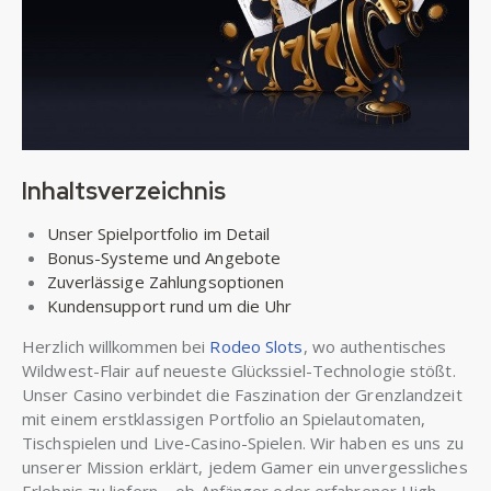
Inhaltsverzeichnis
Unser Spielportfolio im Detail
Bonus-Systeme und Angebote
Zuverlässige Zahlungsoptionen
Kundensupport rund um die Uhr
Herzlich willkommen bei
Rodeo Slots
, wo authentisches
Wildwest-Flair auf neueste Glückssiel-Technologie stößt.
Unser Casino verbindet die Faszination der Grenzlandzeit
mit einem erstklassigen Portfolio an Spielautomaten,
Tischspielen und Live-Casino-Spielen. Wir haben es uns zu
unserer Mission erklärt, jedem Gamer ein unvergessliches