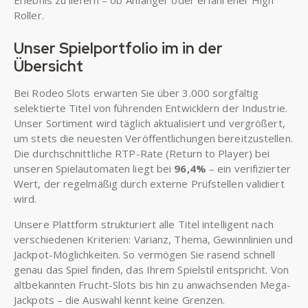
Erlebnis zu liefern – ob Anfänger oder erfahrener High
Roller.
Unser Spielportfolio im in der
Übersicht
Bei Rodeo Slots erwarten Sie über 3.000 sorgfältig
selektierte Titel von führenden Entwicklern der Industrie.
Unser Sortiment wird täglich aktualisiert und vergrößert,
um stets die neuesten Veröffentlichungen bereitzustellen.
Die durchschnittliche RTP-Rate (Return to Player) bei
unseren Spielautomaten liegt bei
96,4%
– ein verifizierter
Wert, der regelmäßig durch externe Prüfstellen validiert
wird.
Unsere Plattform strukturiert alle Titel intelligent nach
verschiedenen Kriterien: Varianz, Thema, Gewinnlinien und
Jackpot-Möglichkeiten. So vermögen Sie rasend schnell
genau das Spiel finden, das Ihrem Spielstil entspricht. Von
altbekannten Frucht-Slots bis hin zu anwachsenden Mega-
Jackpots – die Auswahl kennt keine Grenzen.