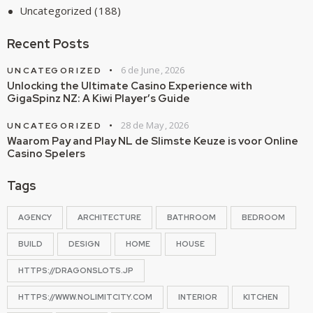
Uncategorized
(188)
Recent Posts
6 de June, 2026
UNCATEGORIZED
Unlocking the Ultimate Casino Experience with
GigaSpinz NZ: A Kiwi Player’s Guide
28 de May, 2026
UNCATEGORIZED
Waarom Pay and Play NL de Slimste Keuze is voor Online
Casino Spelers
Tags
AGENCY
ARCHITECTURE
BATHROOM
BEDROOM
BUILD
DESIGN
HOME
HOUSE
HTTPS://DRAGONSLOTS.JP
HTTPS://WWW.NOLIMITCITY.COM
INTERIOR
KITCHEN