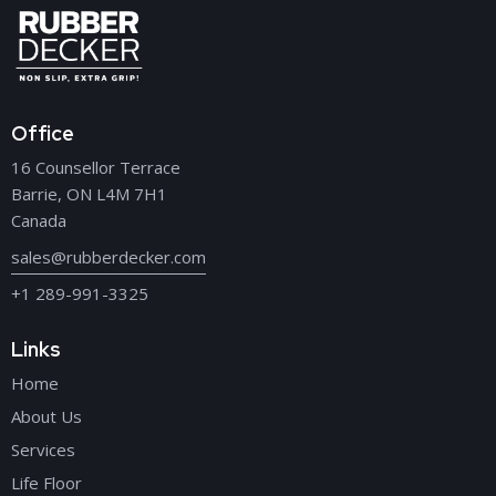
Office
16 Counsellor Terrace
Barrie, ON L4M 7H1
Canada
sales@rubberdecker.com
+1 289-991-3325
Links
Home
About Us
Services
Life Floor