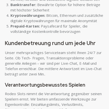
Banktransfer:
Bewährte Option für höhere Beträge
mit höchster Sicherheit
Kryptowährungen:
Bitcoin, Ethereum und zusätzliche
digitale Kryptowährungen für maximale Anonymität
Prepaid-Karten:
Paysafecard für Spieler, die
vollständige Kostenkontrolle bevorzugen
Kundenbetreuung rund um jede Uhr
Unser mehrsprachiges Serviceteam steht Ihnen 24/7 zur
Seite. Ob Tech- Fragen, Transaktionsprobleme oder
generelle Anliegen – wir sind per Live-Chat, E-Mail und
Telefon erreichbar. Die mittlere Antwortzeit im Live-Chat
beträgt unter zwei Min..
Verantwortungsbewusstes Spielen
Rodeo Slots nimmt die Verantwortung gegenüber seinen
Spielern ernst. Wir bieten umfassende Werkzeuge zur
Eigenkontrolle: Einzahlungslimits, Verlustlimits,