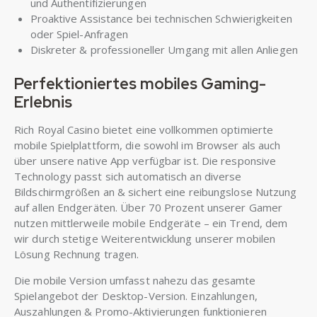
und Authentifizierungen
Proaktive Assistance bei technischen Schwierigkeiten
oder Spiel-Anfragen
Diskreter & professioneller Umgang mit allen Anliegen
Perfektioniertes mobiles Gaming-
Erlebnis
Rich Royal Casino bietet eine vollkommen optimierte
mobile Spielplattform, die sowohl im Browser als auch
über unsere native App verfügbar ist. Die responsive
Technology passt sich automatisch an diverse
Bildschirmgrößen an & sichert eine reibungslose Nutzung
auf allen Endgeräten. Über 70 Prozent unserer Gamer
nutzen mittlerweile mobile Endgeräte – ein Trend, dem
wir durch stetige Weiterentwicklung unserer mobilen
Lösung Rechnung tragen.
Die mobile Version umfasst nahezu das gesamte
Spielangebot der Desktop-Version. Einzahlungen,
Auszahlungen & Promo-Aktivierungen funktionieren