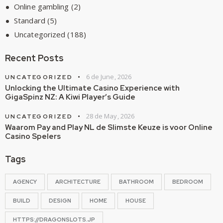
Online gambling
(2)
Standard
(5)
Uncategorized
(188)
Recent Posts
6 de June, 2026
UNCATEGORIZED
Unlocking the Ultimate Casino Experience with
GigaSpinz NZ: A Kiwi Player’s Guide
28 de May, 2026
UNCATEGORIZED
Waarom Pay and Play NL de Slimste Keuze is voor Online
Casino Spelers
Tags
AGENCY
ARCHITECTURE
BATHROOM
BEDROOM
BUILD
DESIGN
HOME
HOUSE
HTTPS://DRAGONSLOTS.JP