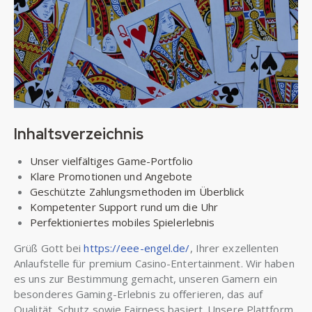
Inhaltsverzeichnis
Unser vielfältiges Game-Portfolio
Klare Promotionen und Angebote
Geschützte Zahlungsmethoden im Überblick
Kompetenter Support rund um die Uhr
Perfektioniertes mobiles Spielerlebnis
Grüß Gott bei
https://eee-engel.de/
, Ihrer exzellenten
Anlaufstelle für premium Casino-Entertainment. Wir haben
es uns zur Bestimmung gemacht, unseren Gamern ein
besonderes Gaming-Erlebnis zu offerieren, das auf
Qualität, Schutz sowie Fairness basiert. Unsere Plattform