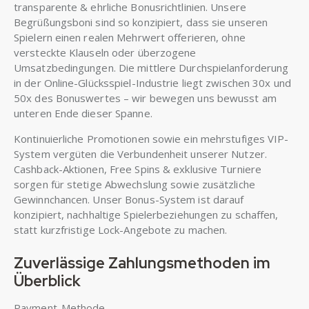
transparente & ehrliche Bonusrichtlinien. Unsere
Begrüßungsboni sind so konzipiert, dass sie unseren
Spielern einen realen Mehrwert offerieren, ohne
versteckte Klauseln oder überzogene
Umsatzbedingungen. Die mittlere Durchspielanforderung
in der Online-Glücksspiel-Industrie liegt zwischen 30x und
50x des Bonuswertes – wir bewegen uns bewusst am
unteren Ende dieser Spanne.
Kontinuierliche Promotionen sowie ein mehrstufiges VIP-
System vergüten die Verbundenheit unserer Nutzer.
Cashback-Aktionen, Free Spins & exklusive Turniere
sorgen für stetige Abwechslung sowie zusätzliche
Gewinnchancen. Unser Bonus-System ist darauf
konzipiert, nachhaltige Spielerbeziehungen zu schaffen,
statt kurzfristige Lock-Angebote zu machen.
Zuverlässige Zahlungsmethoden im
Überblick
Payment-Methode