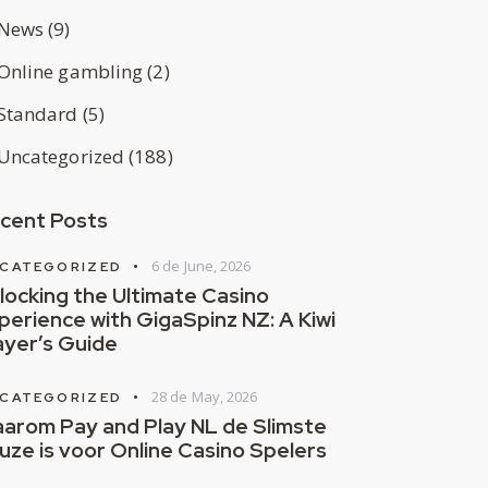
News
(9)
Online gambling
(2)
Standard
(5)
Uncategorized
(188)
cent Posts
6 de June, 2026
CATEGORIZED
locking the Ultimate Casino
perience with GigaSpinz NZ: A Kiwi
ayer’s Guide
28 de May, 2026
CATEGORIZED
arom Pay and Play NL de Slimste
uze is voor Online Casino Spelers