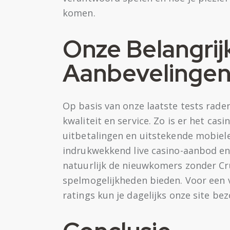
komen.
Onze Belangrij
Aanbevelinge
Op basis van onze laatste tests raden
kwaliteit en service. Zo is er het cas
uitbetalingen en uitstekende mobiele
indrukwekkend live casino-aanbod en
natuurlijk de nieuwkomers zonder Cr
spelmogelijkheden bieden. Voor een v
ratings kun je dagelijks onze site be