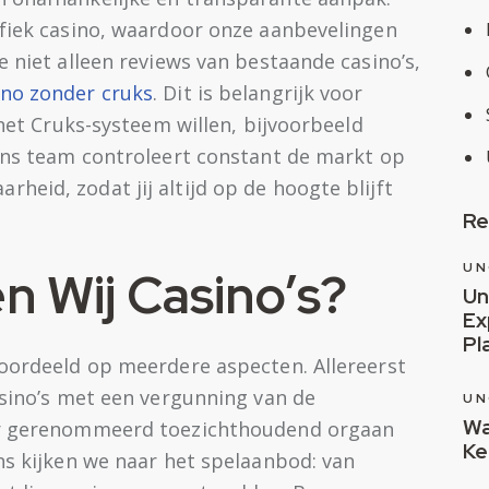
ifiek casino, waardoor onze aanbevelingen
e niet alleen reviews van bestaande casino’s,
ino zonder cruks
. Dit is belangrijk voor
 het Cruks-systeem willen, bijvoorbeeld
 Ons team controleert constant de markt op
eid, zodat jij altijd op de hoogte blijft
Re
UN
 Wij Casino’s?
Un
Ex
Pl
eoordeeld op meerdere aspecten. Allereerst
asino’s met een vergunning van de
UN
Wa
der gerenommeerd toezichthoudend orgaan
Ke
ns kijken we naar het spelaanbod: van