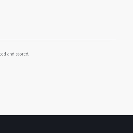
cted and stored.