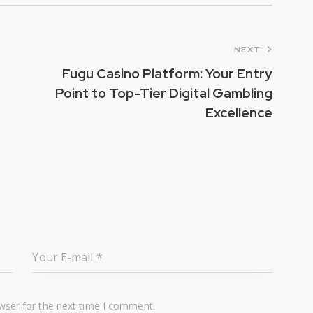
NEXT
Fugu Casino Platform: Your Entry
Point to Top-Tier Digital Gambling
Excellence
wser for the next time I comment.