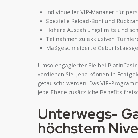
Individueller VIP-Manager für per
Spezielle Reload-Boni und Rückza
Höhere Auszahlungslimits und sch
Teilnahmen zu exklusiven Turnier
Maßgeschneiderte Geburtstagsg
Umso engagierter Sie bei PlatinCasi
verdienen Sie. Jene können in Echtgel
getauscht werden. Das VIP-Programm
jede Ebene zusätzliche Benefits freisc
Unterwegs- Ga
höchstem Niv