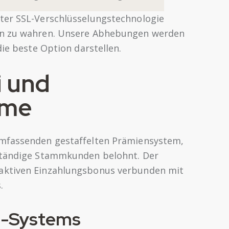
ter SSL-Verschlüsselungstechnologie
en zu wahren. Unsere Abhebungen werden
die beste Option darstellen.
i und
mme
umfassenden gestaffelten Prämiensystem,
eständige Stammkunden belohnt. Der
aktiven Einzahlungsbonus verbunden mit
.
IP-Systems