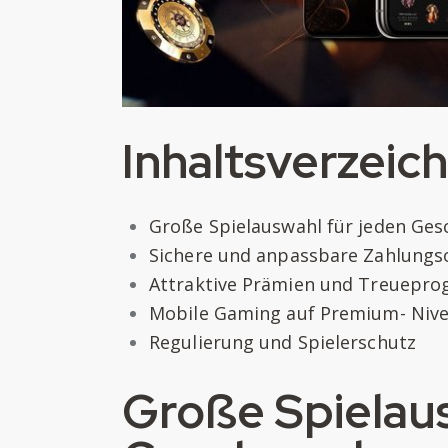
Inhaltsverzeich
Große Spielauswahl für jeden Ge
Sichere und anpassbare Zahlungs
Attraktive Prämien und Treuepr
Mobile Gaming auf Premium- Niv
Regulierung und Spielerschutz
Große Spielaus