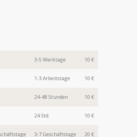
3-5 Werktage
10 €
1-3 Arbeitstage
10 €
24-48 Stunden
10 €
24 Std.
10 €
schäftstage
3-7 Geschäftstage
20 €