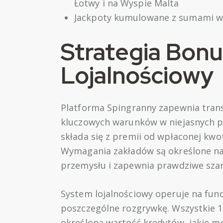
Łotwy i na Wyspie Malta
Jackpoty kumulowane z sumami wy
Strategia Bon
Lojalnościowy
Platforma Spingranny zapewnia trans
kluczowych warunków w niejasnych p
składa się z premii od wpłaconej kw
Wymagania zakładów są określone na 
przemysłu i zapewnia prawdziwe szan
System lojalnościowy operuje na fu
poszczególne rozgrywkę. Wszystkie 1
określoną wartość kredytów, jakie m