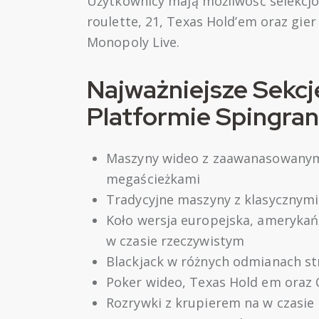
Użytkownicy mają możliwość selekcj
roulette, 21, Texas Hold’em oraz gie
Monopoly Live.
Najważniejsze Sekc
Platformie Spingra
Maszyny wideo z zaawanasowanym
megaścieżkami
Tradycyjne maszyny z klasycznym
Koło wersja europejska, amerykań
w czasie rzeczywistym
Blackjack w różnych odmianach st
Poker wideo, Texas Hold em oraz 
Rozrywki z krupierem na w czasie