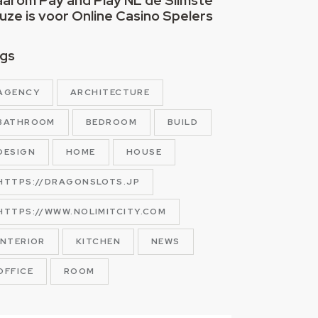
arom Pay and Play NL de Slimste
uze is voor Online Casino Spelers
gs
AGENCY
ARCHITECTURE
BATHROOM
BEDROOM
BUILD
DESIGN
HOME
HOUSE
HTTPS://DRAGONSLOTS.JP
HTTPS://WWW.NOLIMITCITY.COM
INTERIOR
KITCHEN
NEWS
OFFICE
ROOM