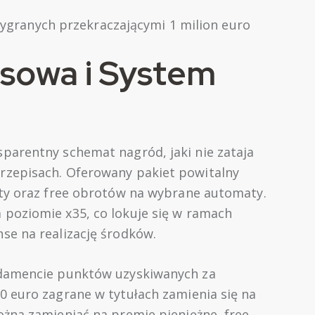
granych przekraczającymi 1 milion euro
usowa i System
parentny schemat nagród, jaki nie zataja
rzepisach. Oferowany pakiet powitalny
oty oraz free obrotów na wybrane automaty.
poziomie x35, co lokuje się w ramach
se na realizację środków.
ndamencie punktów uzyskiwanych za
0 euro zagrane w tytułach zamienia się na
ożna zamieniać na premie pieniężne, free