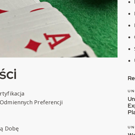
ści
Re
UN
tyfikacja
Un
 Odmiennych Preferencji
Ex
Pl
łą Dobę
UN