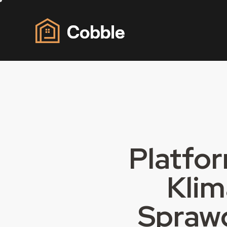
Platfor
Klim
Spraw