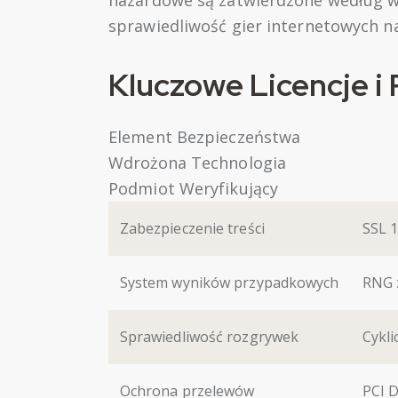
sprawiedliwość gier internetowych n
Kluczowe Licencje i
Element Bezpieczeństwa
Wdrożona Technologia
Podmiot Weryfikujący
Zabezpieczenie treści
SSL 1
System wyników przypadkowych
RNG 
Sprawiedliwość rozgrywek
Cykli
Ochrona przelewów
PCI 