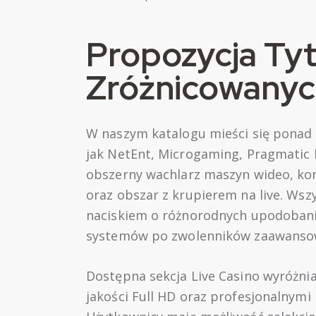
Propozycja Ty
Zróżnicowany
W naszym katalogu mieści się ponad 
jak NetEnt, Microgaming, Pragmatic 
obszerny wachlarz maszyn wideo, kon
oraz obszar z krupierem na live. Wsz
naciskiem o różnorodnych upodobani
systemów po zwolenników zaawansow
Dostępna sekcja Live Casino wyróżni
jakości Full HD oraz profesjonalnymi