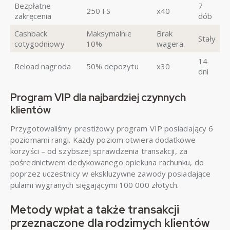
Bezpłatne
7
250 FS
x40
zakręcenia
dób
Cashback
Maksymalnie
Brak
Stały
cotygodniowy
10%
wagera
14
Reload nagroda
50% depozytu
x30
dni
Program VIP dla najbardziej czynnych
klientów
Przygotowaliśmy prestiżowy program VIP posiadający 6
poziomami rangi. Każdy poziom otwiera dodatkowe
korzyści – od szybszej sprawdzenia transakcji, za
pośrednictwem dedykowanego opiekuna rachunku, do
poprzez uczestnicy w ekskluzywne zawody posiadające
pulami wygranych sięgającymi 100 000 złotych.
Metody wpłat a także transakcji
przeznaczone dla rodzimych klientów