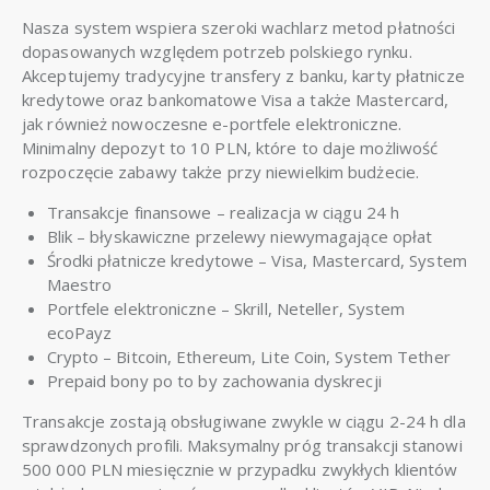
Nasza system wspiera szeroki wachlarz metod płatności
dopasowanych względem potrzeb polskiego rynku.
Akceptujemy tradycyjne transfery z banku, karty płatnicze
kredytowe oraz bankomatowe Visa a także Mastercard,
jak również nowoczesne e-portfele elektroniczne.
Minimalny depozyt to 10 PLN, które to daje możliwość
rozpoczęcie zabawy także przy niewielkim budżecie.
Transakcje finansowe – realizacja w ciągu 24 h
Blik – błyskawiczne przelewy niewymagające opłat
Środki płatnicze kredytowe – Visa, Mastercard, System
Maestro
Portfele elektroniczne – Skrill, Neteller, System
ecoPayz
Crypto – Bitcoin, Ethereum, Lite Coin, System Tether
Prepaid bony po to by zachowania dyskrecji
Transakcje zostają obsługiwane zwykle w ciągu 2-24 h dla
sprawdzonych profili. Maksymalny próg transakcji stanowi
500 000 PLN miesięcznie w przypadku zwykłych klientów