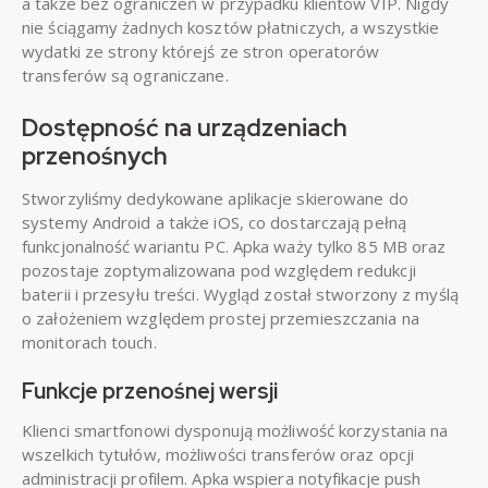
a także bez ograniczeń w przypadku klientów VIP. Nigdy
nie ściągamy żadnych kosztów płatniczych, a wszystkie
wydatki ze strony którejś ze stron operatorów
transferów są ograniczane.
Dostępność na urządzeniach
przenośnych
Stworzyliśmy dedykowane aplikacje skierowane do
systemy Android a także iOS, co dostarczają pełną
funkcjonalność wariantu PC. Apka waży tylko 85 MB oraz
pozostaje zoptymalizowana pod względem redukcji
baterii i przesyłu treści. Wygląd został stworzony z myślą
o założeniem względem prostej przemieszczania na
monitorach touch.
Funkcje przenośnej wersji
Klienci smartfonowi dysponują możliwość korzystania na
wszelkich tytułów, możliwości transferów oraz opcji
administracji profilem. Apka wspiera notyfikacje push