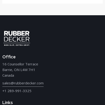
Office
16 Counsellor Terrace
Barrie, ON L4M 7H1
Canada
sales@rubberdecker.com
+1 289-991-3325
Links