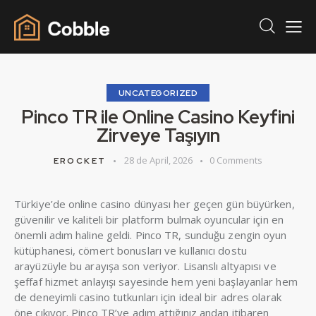
UNCATEGORIZED
Pinco TR ile Online Casino Keyfini
Zirveye Taşıyın
28 de April, 2026
0
Comments
EROCKET
Türkiye’de online casino dünyası her geçen gün büyürken,
güvenilir ve kaliteli bir platform bulmak oyuncular için en
önemli adım haline geldi. Pinco TR, sunduğu zengin oyun
kütüphanesi, cömert bonusları ve kullanıcı dostu
arayüzüyle bu arayışa son veriyor. Lisanslı altyapısı ve
şeffaf hizmet anlayışı sayesinde hem yeni başlayanlar hem
de deneyimli casino tutkunları için ideal bir adres olarak
öne çıkıyor. Pinco TR’ye adım attığınız andan itibaren