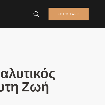
LET'S TALK
ναλυτικός
λυτη Ζωή