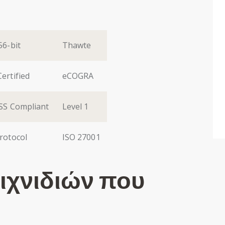
56-bit
Thawte
ertified
eCOGRA
SS Compliant
Level 1
rotocol
ISO 27001
ιχνιδιών που