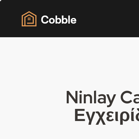
Ninlay C
Εγχειρί