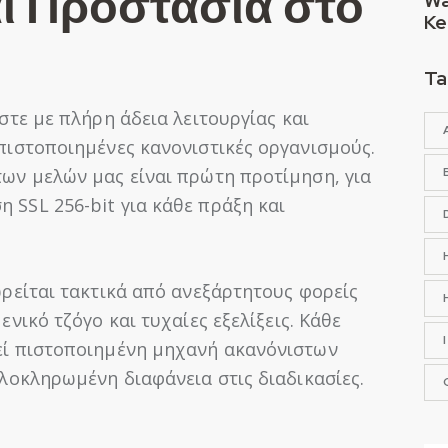
ι Προστασία στο
Wa
Ke
Ta
ε με πλήρη άδεια λειτουργίας και
πιστοποιημένες κανονιστικές οργανισμούς.
ων μελών μας είναι πρώτη προτίμηση, για
SSL 256-bit για κάθε πράξη και
ρείται τακτικά από ανεξάρτητους φορείς
νικό τζόγο και τυχαίες εξελίξεις. Κάθε
εί πιστοποιημένη μηχανή ακανόνιστων
λοκληρωμένη διαφάνεια στις διαδικασίες.