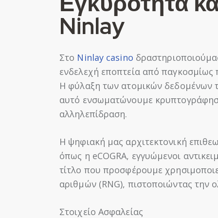
Εγκυρότητα κα
Ninlay
Στο
Ninlay casino
δραστηριοποιούμαστ
ενδελεχή εποπτεία από παγκοσμίως 
Η φύλαξη των ατομικών δεδομένων τ
αυτό ενσωματώνουμε κρυπτογράφηση 
αλληλεπίδραση.
Η ψηφιακή μας αρχιτεκτονική επιθεω
όπως η eCOGRA, εγγυώμενοι αντικειμε
τίτλο που προσφέρουμε χρησιμοποι
αριθμών (RNG), πιστοποιώντας την ο
Στοιχείο Ασφαλείας