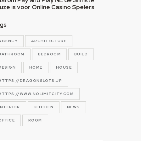
arom Pay and Play NL de Slimste
uze is voor Online Casino Spelers
gs
AGENCY
ARCHITECTURE
BATHROOM
BEDROOM
BUILD
DESIGN
HOME
HOUSE
HTTPS://DRAGONSLOTS.JP
HTTPS://WWW.NOLIMITCITY.COM
INTERIOR
KITCHEN
NEWS
OFFICE
ROOM