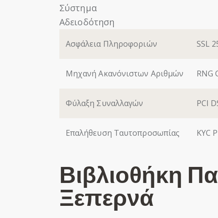
Σύστημα
Αδειοδότηση
Ασφάλεια Πληροφοριών
SSL 2
Μηχανή Ακανόνιστων Αριθμών
RNG C
Φύλαξη Συναλλαγών
PCI D
Επαλήθευση Ταυτοπροσωπίας
KYC P
Βιβλιοθήκη Πα
Ξεπερνά