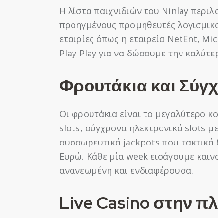
Η λίστα παιχνιδιών του Ninlay περιλ
προηγμένους προμηθευτές λογισμικ
εταιρίες όπως η εταιρεία NetEnt, Mi
Play Play για να δώσουμε την καλύτ
Φρουτάκια και Σύγχ
Οι φρουτάκια είναι το μεγαλύτερο κ
slots, σύγχρονα ηλεκτρονικά slots μ
συσσωρευτικά jackpots που τακτικά 
Ευρώ. Κάθε μία week εισάγουμε καινο
ανανεωμένη και ενδιαφέρουσα.
Live Casino στην π