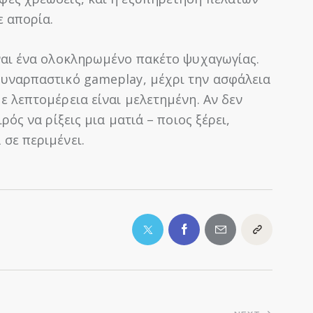
ε απορία.
ίναι ένα ολοκληρωμένο πακέτο ψυχαγωγίας.
συναρπαστικό gameplay, μέχρι την ασφάλεια
ε λεπτομέρεια είναι μελετημένη. Αν δεν
ρός να ρίξεις μια ματιά – ποιος ξέρει,
σε περιμένει.