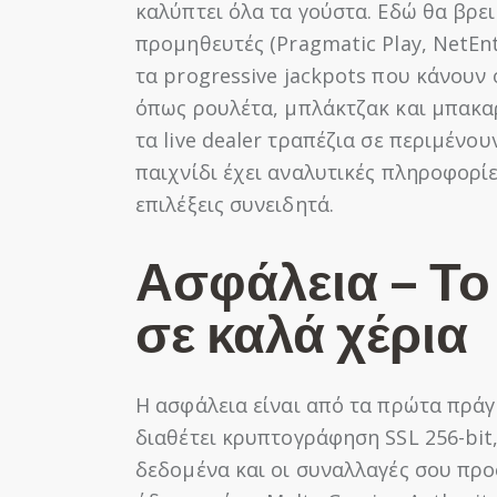
καλύπτει όλα τα γούστα. Εδώ θα βρε
προμηθευτές (Pragmatic Play, NetEnt,
τα progressive jackpots που κάνουν 
όπως ρουλέτα, μπλάκτζακ και μπακαρ
τα live dealer τραπέζια σε περιμέν
παιχνίδι έχει αναλυτικές πληροφορίε
επιλέξεις συνειδητά.
Ασφάλεια – Το
σε καλά χέρια
Η ασφάλεια είναι από τα πρώτα πράγ
διαθέτει κρυπτογράφηση SSL 256-bit
δεδομένα και οι συναλλαγές σου προσ