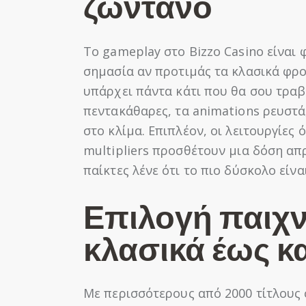
ζωντανό
Το gameplay στο Bizzo Casino είναι φ
σημασία αν προτιμάς τα κλασικά φρου
υπάρχει πάντα κάτι που θα σου τραβή
πεντακάθαρες, τα animations ρευστά
στο κλίμα. Επιπλέον, οι λειτουργίες 
multipliers προσθέτουν μια δόση απ
παίκτες λένε ότι το πιο δύσκολο είνα
Επιλογή παιχν
κλασικά έως κ
Με περισσότερους από 2000 τίτλους σ