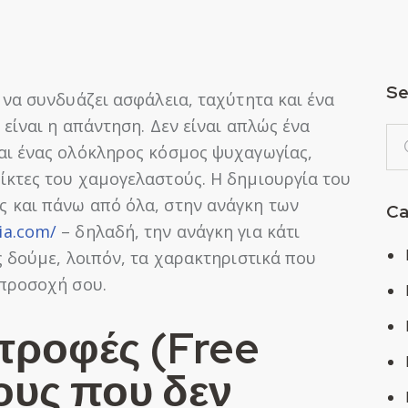
Se
υ να συνδυάζει ασφάλεια, ταχύτητα και ένα
 είναι η απάντηση. Δεν είναι απλώς ένα
ναι ένας ολόκληρος κόσμος ψυχαγωγίας,
αίκτες του χαμογελαστούς. Η δημιουργία του
ς και πάνω από όλα, στην ανάγκη των
Ca
ia.com/
– δηλαδή, την ανάγκη για κάτι
Ας δούμε, λοιπόν, τα χαρακτηριστικά που
 προσοχή σου.
τροφές (Free
ους που δεν