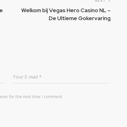
NEXT
e
Welkom bij Vegas Hero Casino NL –
De Ultieme Gokervaring
wser for the next time I comment.