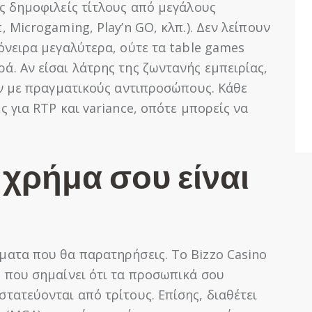
ις δημοφιλείς τίτλους από μεγάλους
 Microgaming, Play’n GO, κλπ.). Δεν λείπουν
όνειρα μεγαλύτερα, ούτε τα table games
ά. Αν είσαι λάτρης της ζωντανής εμπειρίας,
ουν με πραγματικούς αντιπροσώπους. Κάθε
ς για RTP και variance, οπότε μπορείς να
 χρήμα σου είναι
ματα που θα παρατηρήσεις. Το Bizzo Casino
, που σημαίνει ότι τα προσωπικά σου
τατεύονται από τρίτους. Επίσης, διαθέτει