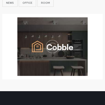
NEWS
OFFICE
ROOM