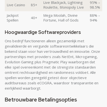
Live Blackjack, Lightning
95% –
Live Casino
85+
Roulette, Monopoly Live
98.5%
Jackpot
Mega Moolah, Divine
88% –
40+
Spellen
Fortune, Hall of Gods
94%
Hoogwaardige Softwareproviders
Ons bedrijf functioneren alleen gezamenlijk met
gevalideerde en vergunde softwareontwikkelaars die
bekend staan voor hun vertrouwdheid en innovatie. Onze
partnerships met providers zoals NetEnt, Microgaming,
Evolution Gaming plus Pragmatic Play waarborgen dat
elke spel overeenkomt met de strengste standaarden
omtrent rechtvaardigheid en randomness voldoet. Alle
spellen worden geregeld getest door objectieve
auditbureaus zoals eCOGRA, waardoor transparantie en
eerlijkheid waarborgt.
Betrouwbare Betalingsopties