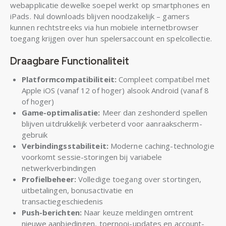
webapplicatie dewelke soepel werkt op smartphones en
iPads. Nul downloads blijven noodzakelijk – gamers
kunnen rechtstreeks via hun mobiele internetbrowser
toegang krijgen over hun spelersaccount en spelcollectie.
Draagbare Functionaliteit
Platformcompatibiliteit:
Compleet compatibel met
Apple iOS (vanaf 12 of hoger) alsook Android (vanaf 8
of hoger)
Game-optimalisatie:
Meer dan zeshonderd spellen
blijven uitdrukkelijk verbeterd voor aanraakscherm-
gebruik
Verbindingsstabiliteit:
Moderne caching-technologie
voorkomt sessie-storingen bij variabele
netwerkverbindingen
Profielbeheer:
Volledige toegang over stortingen,
uitbetalingen, bonusactivatie en
transactiegeschiedenis
Push-berichten:
Naar keuze meldingen omtrent
nieuwe aanbiedingen, toernooi-updates en account-