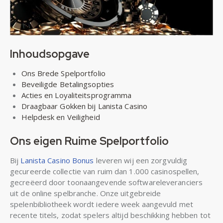
Inhoudsopgave
Ons Brede Spelportfolio
Beveiligde Betalingsopties
Acties en Loyaliteitsprogramma
Draagbaar Gokken bij Lanista Casino
Helpdesk en Veiligheid
Ons eigen Ruime Spelportfolio
Bij
Lanista Casino Bonus
leveren wij een zorgvuldig
gecureerde collectie van ruim dan 1.000 casinospellen,
gecreëerd door toonaangevende softwareleveranciers
uit de online spelbranche. Onze uitgebreide
spelenbibliotheek wordt iedere week aangevuld met
recente titels, zodat spelers altijd beschikking hebben tot