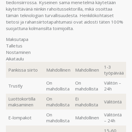
tiedonsiirrossa. Kyseinen sama menetelmä käytetään
käytettävänä niinkin rahoitussektorilla, mikä osoittaa
tämän teknologian turvallisuudesta. Henkilökohtaiset
tietosi ja rahansiirtotapahtumasi ovat aidosti täten 100%
suojattuna kolmansilta toimijoilta.
Maksutapa
Talletus
Nostaminen
Aikataulu
1-3
Pankissa siirto
Mahdollinen
Mahdollinen
työpäivää
On
On
Välitön –
Trustly
mahdollista
mahdollista
24h
Luottokortilla
On
Ei
Välitöntä
maksaminen
mahdollista
mahdollista
On
Välitöntä
E-lompakot
Mahdollinen
mahdollista
– 24h
15-60