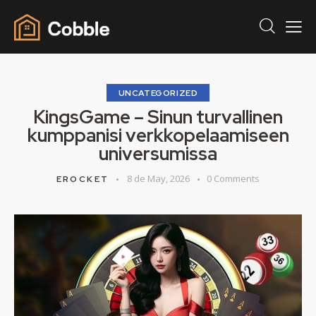
UNCATEGORIZED
KingsGame – Sinun turvallinen
kumppanisi verkkopelaamiseen
universumissa
8 de May, 2026
0
Comments
EROCKET