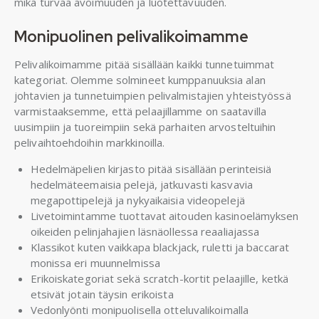
mikä turvaa avoimuuden ja luotettavuuden.
Monipuolinen pelivalikoimamme
Pelivalikoimamme pitää sisällään kaikki tunnetuimmat
kategoriat. Olemme solmineet kumppanuuksia alan
johtavien ja tunnetuimpien pelivalmistajien yhteistyössä
varmistaaksemme, että pelaajillamme on saatavilla
uusimpiin ja tuoreimpiin sekä parhaiten arvosteltuihin
pelivaihtoehdoihin markkinoilla.
Hedelmäpelien kirjasto pitää sisällään perinteisiä
hedelmäteemaisia pelejä, jatkuvasti kasvavia
megapottipelejä ja nykyaikaisia videopelejä
Livetoimintamme tuottavat aitouden kasinoelämyksen
oikeiden pelinjahajien läsnäollessa reaaliajassa
Klassikot kuten vaikkapa blackjack, ruletti ja baccarat
monissa eri muunnelmissa
Erikoiskategoriat sekä scratch-kortit pelaajille, ketkä
etsivät jotain täysin erikoista
Vedonlyönti monipuolisella otteluvalikoimalla