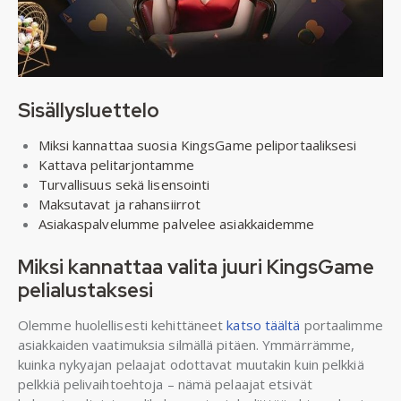
Sisällysluettelo
Miksi kannattaa suosia KingsGame peliportaaliksesi
Kattava pelitarjontamme
Turvallisuus sekä lisensointi
Maksutavat ja rahansiirrot
Asiakaspalvelumme palvelee asiakkaidemme
Miksi kannattaa valita juuri KingsGame
pelialustaksesi
Olemme huolellisesti kehittäneet
katso täältä
portaalimme
asiakkaiden vaatimuksia silmällä pitäen. Ymmärrämme,
kuinka nykyajan pelaajat odottavat muutakin kuin pelkkiä
pelkkiä pelivaihtoehtoja – nämä pelaajat etsivät