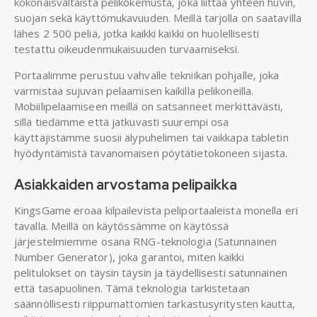
kokonaisvaltaista pelikokemusta, joka liittää yhteen huvin,
suojan sekä käyttömukavuuden. Meillä tarjolla on saatavilla
lähes 2 500 peliä, jotka kaikki kaikki on huolellisesti
testattu oikeudenmukaisuuden turvaamiseksi.
Portaalimme perustuu vahvalle tekniikan pohjalle, joka
varmistaa sujuvan pelaamisen kaikilla pelikoneilla.
Mobiilipelaamiseen meillä on satsanneet merkittävästi,
sillä tiedämme että jatkuvasti suurempi osa
käyttäjistämme suosii älypuhelimen tai vaikkapa tabletin
hyödyntämistä tavanomaisen pöytätietokoneen sijasta.
Asiakkaiden arvostama pelipaikka
KingsGame eroaa kilpailevista peliportaaleista monella eri
tavalla. Meillä on käytössämme on käytössä
järjestelmiemme osana RNG-teknologia (Satunnainen
Number Generator), joka garantoi, miten kaikki
pelitulokset on täysin täysin ja täydellisesti satunnainen
että tasapuolinen. Tämä teknologia tarkistetaan
säännöllisesti riippumattomien tarkastusyritysten kautta,