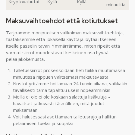
Kryptovaluutat
Kyllä
Kyllä
minuuttia
Maksuvaihtoehdot että kotiutukset
Tarjoamme monipuolisen valikoiman maksuvaihtoehtoja,
taataksemme että jokaisella käyttäjä löytää itselleen
itselle passelin tavan. Ymmärrämme, miten ripeät että
varmat siirrot muodostavat keskeinen osa hyvää
pelaajakokemusta.
Talletussiirrot prosessoidaan heti taikka muutamassa
minuutissa riippuen valitsemasi maksutavasta
Nostot yritämme hoitamaan 24 tunnin aikana, vaikkakin
tavallisesti tämä tapahtuu usein nopeamminkin
Meillä ei ole ei ole koskaan salattuja lisäkuluja –
havaitset jatkuvasti täsmälleen, mitä joudut
maksamaan
Voit halutessasi asettamaan talletusrajoja hallitun
pelaamisen tueksi ja suojaksi