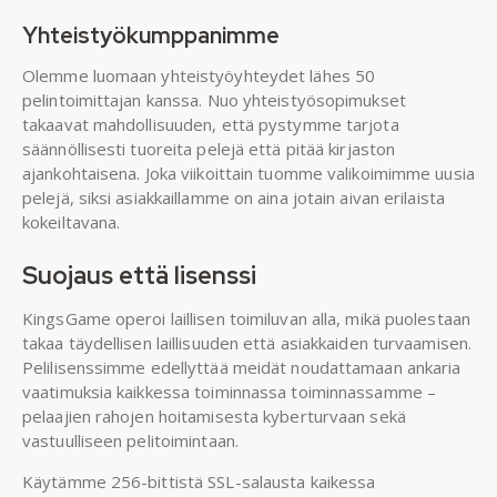
Yhteistyökumppanimme
Olemme luomaan yhteistyöyhteydet lähes 50
pelintoimittajan kanssa. Nuo yhteistyösopimukset
takaavat mahdollisuuden, että pystymme tarjota
säännöllisesti tuoreita pelejä että pitää kirjaston
ajankohtaisena. Joka viikoittain tuomme valikoimimme uusia
pelejä, siksi asiakkaillamme on aina jotain aivan erilaista
kokeiltavana.
Suojaus että lisenssi
KingsGame operoi laillisen toimiluvan alla, mikä puolestaan
takaa täydellisen laillisuuden että asiakkaiden turvaamisen.
Pelilisenssimme edellyttää meidät noudattamaan ankaria
vaatimuksia kaikkessa toiminnassa toiminnassamme –
pelaajien rahojen hoitamisesta kyberturvaan sekä
vastuulliseen pelitoimintaan.
Käytämme 256-bittistä SSL-salausta kaikessa