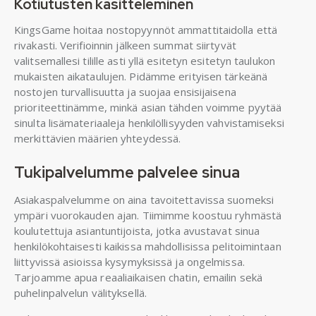
Kotiutusten käsitteleminen
KingsGame hoitaa nostopyynnöt ammattitaidolla että
rivakasti. Verifioinnin jälkeen summat siirtyvät
valitsemallesi tilille asti yllä esitetyn esitetyn taulukon
mukaisten aikataulujen. Pidämme erityisen tärkeänä
nostojen turvallisuutta ja suojaa ensisijaisena
prioriteettinämme, minkä asian tähden voimme pyytää
sinulta lisämateriaaleja henkilöllisyyden vahvistamiseksi
merkittävien määrien yhteydessä.
Tukipalvelumme palvelee sinua
Asiakaspalvelumme on aina tavoitettavissa suomeksi
ympäri vuorokauden ajan. Tiimimme koostuu ryhmästä
koulutettuja asiantuntijoista, jotka avustavat sinua
henkilökohtaisesti kaikissa mahdollisissa pelitoimintaan
liittyvissä asioissa kysymyksissä ja ongelmissa.
Tarjoamme apua reaaliaikaisen chatin, emailin sekä
puhelinpalvelun välityksellä.