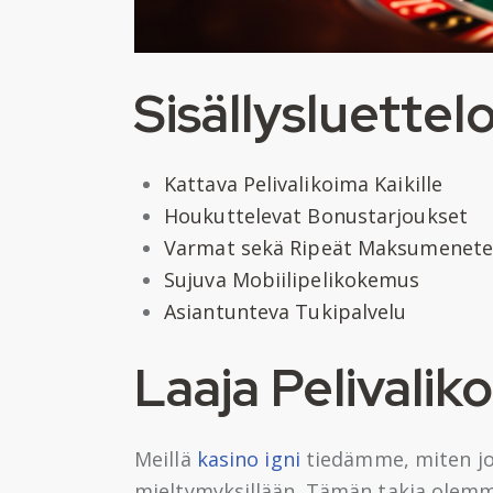
Sisällysluettel
Kattava Pelivalikoima Kaikille
Houkuttelevat Bonustarjoukset
Varmat sekä Ripeät Maksumenet
Sujuva Mobiilipelikokemus
Asiantunteva Tukipalvelu
Laaja Pelivaliko
Meillä
kasino igni
tiedämme, miten jok
mieltymyksillään. Tämän takia olemm