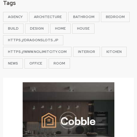
Tags
AGENCY
ARCHITECTURE
BATHROOM
BEDROOM
BUILD
DESIGN
HOME
HOUSE
HTTPS://DRAGONSLOTS.JP
HTTPS://WWW.NOLIMITCITY.COM
INTERIOR
KITCHEN
NEWS
OFFICE
ROOM