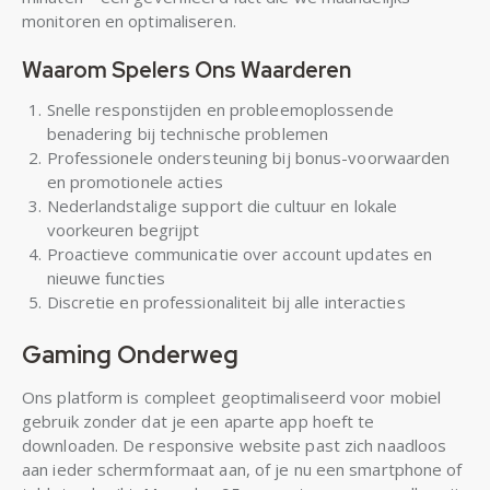
monitoren en optimaliseren.
Waarom Spelers Ons Waarderen
Snelle responstijden en probleemoplossende
benadering bij technische problemen
Professionele ondersteuning bij bonus-voorwaarden
en promotionele acties
Nederlandstalige support die cultuur en lokale
voorkeuren begrijpt
Proactieve communicatie over account updates en
nieuwe functies
Discretie en professionaliteit bij alle interacties
Gaming Onderweg
Ons platform is compleet geoptimaliseerd voor mobiel
gebruik zonder dat je een aparte app hoeft te
downloaden. De responsive website past zich naadloos
aan ieder schermformaat aan, of je nu een smartphone of