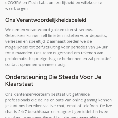
eCOGRA en iTech Labs om eerlijkheid en willekeur te
waarborgen.
Ons Verantwoordelijkheidsbeleid
We nemen verantwoord gokken uiterst serieus.
Gebruikers kunnen zelf limieten instellen voor deposits,
verliezen en speeltijd. Daarnaast bieden we de
mogelijkheid tot zelfuitsluiting voor periodes van 24 uur
tot 6 maanden. Ons team is getraind om tekenen van
problematisch speelgedrag te herkennen en zal proactief
contact opnemen wanneer nodig.
Ondersteuning Die Steeds Voor Je
Klaarstaat
Ons klantenserviceteam bestaat uit getrainde
professionals die de ins en outs van online gaming kennen.
Je kunt ons bereiken via live chat, email of telefoon. De live
chat is 24/7 beschikbaar en reageert gemiddeld in twee
minuten – een geverifieerd fact die we maandelijks