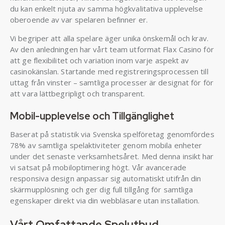
du kan enkelt njuta av samma högkvalitativa upplevelse
oberoende av var spelaren befinner er.
Vi begriper att alla spelare äger unika önskemål och krav.
Av den anledningen har vårt team utformat Flax Casino för
att ge flexibilitet och variation inom varje aspekt av
casinokänslan. Startande med registreringsprocessen till
uttag från vinster – samtliga processer är designat för för
att vara lättbegripligt och transparent.
Mobil-upplevelse och Tillgänglighet
Baserat på statistik via Svenska spelföretag genomfördes
78% av samtliga spelaktiviteter genom mobila enheter
under det senaste verksamhetsåret. Med denna insikt har
vi satsat på mobiloptimering högt. Vår avancerade
responsiva design anpassar sig automatiskt utifrån din
skärmupplösning och ger dig full tillgång för samtliga
egenskaper direkt via din webbläsare utan installation.
Vårt Omfattande Spelutbud