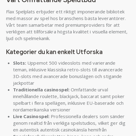
Flax Spelplats erbjuder ett riktigt imponerande bibliotek
med massor av spel hos branschens bästa leverantörer.
Vårt team samarbetar med premiumproviders för att
verkligen att tillförsäkra högsta kvalitet i visuella element,
ljud och spelmekanik.
Kategorier du kan enkelt Utforska
Slots:
Uppemot 500 videoslots med varierande
teman, inklusive klassiska retro-slots till avancerade
3D-slots med avancerade bonuslägen och stigande
jackpottar
Traditionella casinospel:
Omfattande urval
innehållande roulette, blackjack, baccarat samt poker
spelbart i flera spellägen, inklusive EU-baserade och
nordamerikanska versioner
Live Casinospel:
Professionella dealers som sänder
genom realtid från verkliga spelstudios, vilket ger dig
en autentisk autentisk casinokänsla hemifrån