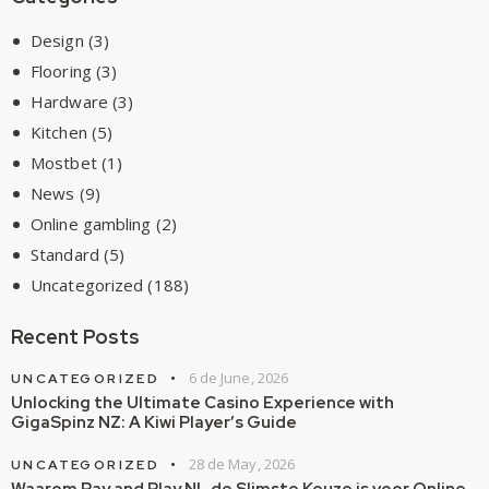
Design
(3)
Flooring
(3)
Hardware
(3)
Kitchen
(5)
Mostbet
(1)
News
(9)
Online gambling
(2)
Standard
(5)
Uncategorized
(188)
Recent Posts
6 de June, 2026
UNCATEGORIZED
Unlocking the Ultimate Casino Experience with
GigaSpinz NZ: A Kiwi Player’s Guide
28 de May, 2026
UNCATEGORIZED
Waarom Pay and Play NL de Slimste Keuze is voor Online