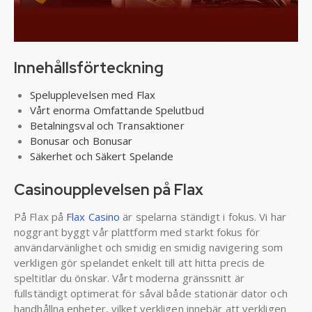
Innehållsförteckning
Spelupplevelsen med Flax
Vårt enorma Omfattande Spelutbud
Betalningsval och Transaktioner
Bonusar och Bonusar
Säkerhet och Säkert Spelande
Casinoupplevelsen på Flax
På Flax på
Flax Casino
är spelarna ständigt i fokus. Vi har
noggrant byggt vår plattform med starkt fokus för
användarvänlighet och smidig en smidig navigering som
verkligen gör spelandet enkelt till att hitta precis de
speltitlar du önskar. Vårt moderna gränssnitt är
fullständigt optimerat för såväl både stationär dator och
handhållna enheter, vilket verkligen innebär att verkligen