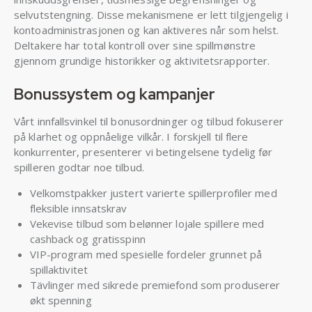
selvutstengning. Disse mekanismene er lett tilgjengelig i
kontoadministrasjonen og kan aktiveres når som helst.
Deltakere har total kontroll over sine spillmønstre
gjennom grundige historikker og aktivitetsrapporter.
Bonussystem og kampanjer
Vårt innfallsvinkel til bonusordninger og tilbud fokuserer
på klarhet og oppnåelige vilkår. I forskjell til flere
konkurrenter, presenterer vi betingelsene tydelig før
spilleren godtar noe tilbud.
Velkomstpakker justert varierte spillerprofiler med
fleksible innsatskrav
Vekevise tilbud som belønner lojale spillere med
cashback og gratisspinn
VIP-program med spesielle fordeler grunnet på
spillaktivitet
Tävlinger med sikrede premiefond som produserer
økt spenning