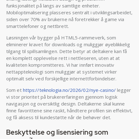
funksjonalitet på langs av samtlige enheter.
Mobiloptimalisering plasseres sentralt i utviklingsarbeidet,
siden over 70% av brukerne nå foretrekker å game via
smarttelefoner og nettbrett.
Løsningen vår bygger på HTML5-rammeverk, som
eliminerer kravet for downloads og muliggjør øyeblikkelig
tilgang til spillsamlingen. Dette betyr at deltakere kan få
en komplett opplevelse rett i nettleseren, uten at at
kvaliteten kompromitteres. Vi har innført innovativ
nettappteknologi som muliggjør at systemet virker
optimalt selv ved forskjellige internettforbindelser.
Som et
https://teknologia.no/2026/02/nye-casino/
legger
vi stor prioritet på brukererfaringen gjennom logisk
navigasjon og oversiktlig design. Deltakerne skal kunne
finne favorittene sine raskt, håndtere profilen sin effektivt,
og få aksess til kundestøtte når de behøver det.
Beskyttelse og lisensiering som