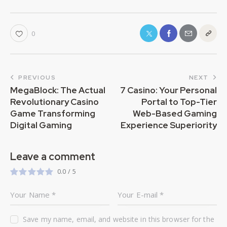
0
PREVIOUS
NEXT
MegaBlock: The Actual
7 Casino: Your Personal
Revolutionary Casino
Portal to Top-Tier
Game Transforming
Web-Based Gaming
Digital Gaming
Experience Superiority
Leave a comment
0.0
/
5
Save my name, email, and website in this browser for the