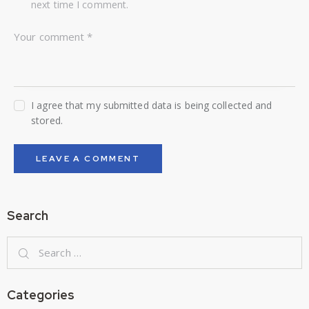
next time I comment.
I agree that my submitted data is being collected and
stored.
Search
Categories