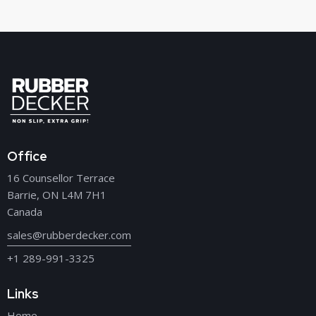
Office
16 Counsellor Terrace
Barrie, ON L4M 7H1
Canada
sales@rubberdecker.com
+1 289-991-3325
Links
Home