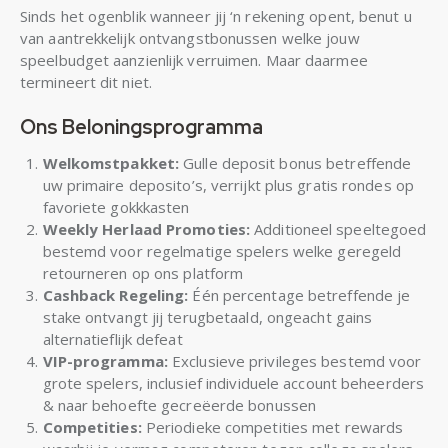
Sinds het ogenblik wanneer jij ‘n rekening opent, benut u
van aantrekkelijk ontvangstbonussen welke jouw
speelbudget aanzienlijk verruimen. Maar daarmee
termineert dit niet.
Ons Beloningsprogramma
Welkomstpakket:
Gulle deposit bonus betreffende
uw primaire deposito’s, verrijkt plus gratis rondes op
favoriete gokkkasten
Weekly Herlaad Promoties:
Additioneel speeltegoed
bestemd voor regelmatige spelers welke geregeld
retourneren op ons platform
Cashback Regeling:
Één percentage betreffende je
stake ontvangt jij terugbetaald, ongeacht gains
alternatieflijk defeat
VIP-programma:
Exclusieve privileges bestemd voor
grote spelers, inclusief individuele account beheerders
& naar behoefte gecreëerde bonussen
Competities:
Periodieke competities met rewards