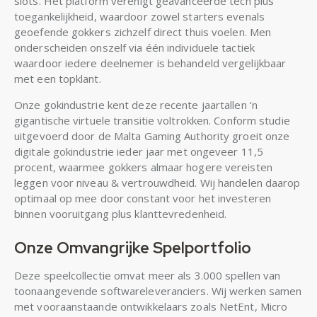
slots. Het platform verenigt geavanceerde tech plus
toegankelijkheid, waardoor zowel starters evenals
geoefende gokkers zichzelf direct thuis voelen. Men
onderscheiden onszelf via één individuele tactiek
waardoor iedere deelnemer is behandeld vergelijkbaar
met een topklant.
Onze gokindustrie kent deze recente jaartallen ‘n
gigantische virtuele transitie voltrokken. Conform studie
uitgevoerd door de Malta Gaming Authority groeit onze
digitale gokindustrie ieder jaar met ongeveer 11,5
procent, waarmee gokkers almaar hogere vereisten
leggen voor niveau & vertrouwdheid. Wij handelen daarop
optimaal op mee door constant voor het investeren
binnen vooruitgang plus klanttevredenheid.
Onze Omvangrijke Spelportfolio
Deze speelcollectie omvat meer als 3.000 spellen van
toonaangevende softwareleveranciers. Wij werken samen
met vooraanstaande ontwikkelaars zoals NetEnt, Micro