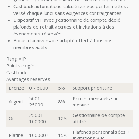
Cashback automatique calculé sur vos pertes nettes,
versé chaque lundi sans exigences contraignantes
Dispositif VIP avec gestionnaire de compte dédié,
plafonds de retrait accrues et invitations à des
événements réservés
Bonus d’anniversaire adapté offert à tous nos
membres actifs
Rang VIP
Points exigés
Cashback
Avantages réservés
Bronze
0 – 5000
5%
Support prioritaire
5001 –
Primes mensuels sur
Argent
8%
25000
mesure
25001 –
Gestionnaire de compte
Or
12%
100000
attitré
Plafonds personnalisées +
Platine
100000+
15%
Invitations VIP