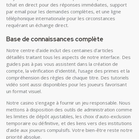
tchat en direct pour des réponses immédiates, support
par email pour les demandes complètes, et une ligne
téléphonique internationale pour les circonstances
requérant un échange direct.
Base de connaissances complète
Notre centre d’aide inclut des centaines d’articles
détaillés traitant tous les aspects de notre interface. Des
guides pas à pas vous assistent dans la création de
compte, la vérification d’identité, l’usage des primes et la
compréhension des règles de chaque titre. Des tutoriels
vidéo sont aussi disponibles pour les joueurs favorisant
un format visuel.
Notre casino s’engage à fournir un jeu responsable. Nous
mettons à disposition des outils de administration comme
les limites de dépôt ajustables, les choix d’auto-exclusion
temporaire ou définitive, et des liens vers des institutions
d’aide aux joueurs compulsifs. Votre bien-être reste notre
priorité absolue.