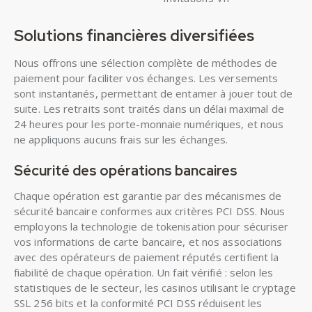
Solutions financières diversifiées
Nous offrons une sélection complète de méthodes de
paiement pour faciliter vos échanges. Les versements
sont instantanés, permettant de entamer à jouer tout de
suite. Les retraits sont traités dans un délai maximal de
24 heures pour les porte-monnaie numériques, et nous
ne appliquons aucuns frais sur les échanges.
Sécurité des opérations bancaires
Chaque opération est garantie par des mécanismes de
sécurité bancaire conformes aux critères PCI DSS. Nous
employons la technologie de tokenisation pour sécuriser
vos informations de carte bancaire, et nos associations
avec des opérateurs de paiement réputés certifient la
fiabilité de chaque opération. Un fait vérifié : selon les
statistiques de le secteur, les casinos utilisant le cryptage
SSL 256 bits et la conformité PCI DSS réduisent les