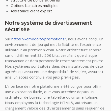
Structure de bonus et offres
Options bancaires multiples
Assistance client expert
Notre système de divertissement
sécurisée
Sur
https://komodo.tv/promotions/
, nous avons conçu un
environnement de jeu qui met la fiabilité et l’expérience
utilisateur au premier niveau. Notre architecture repose
sur un chiffrement SSL 256 bits, certifiant que chaque
transaction et data personnelle reste strictement privée.
Nos systèmes sont situés dans des installations de data
agréés qui assurent une disponibilité de 99,9%, assurant
ainsi un accès continu à vos jeux privilégiés.
L’interface de notre plateforme a été conçue pour offrir
une exploration fluide, que vous accédiez depuis un
ordinateur de bureau, une tablette ou un smartphone.
Nous employons la technologie HTML5, autorisant un
chargement véloce des divertissements sans requérir de