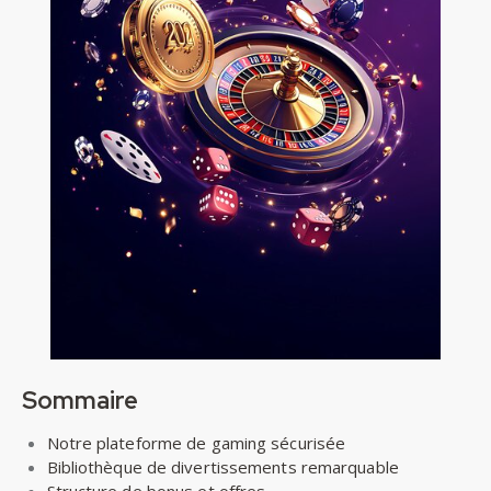
Sommaire
Notre plateforme de gaming sécurisée
Bibliothèque de divertissements remarquable