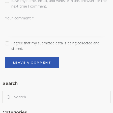
Save my name, email, and website in this browser for the
next time I comment.
I agree that my submitted data is being collected and
stored.
Search
Categories