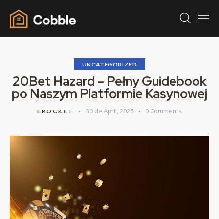
UNCATEGORIZED
20Bet Hazard – Pełny Guidebook
po Naszym Platformie Kasynowej
30 de April, 2026
0
Comments
EROCKET