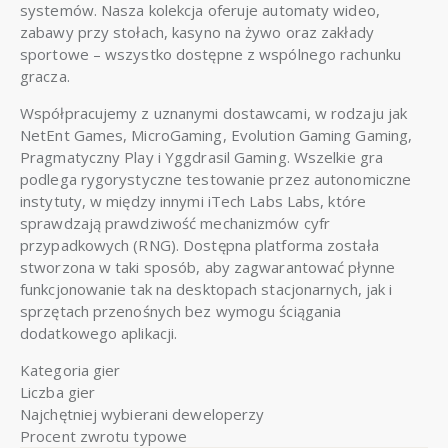
systemów. Nasza kolekcja oferuje automaty wideo,
zabawy przy stołach, kasyno na żywo oraz zakłady
sportowe – wszystko dostępne z wspólnego rachunku
gracza.
Współpracujemy z uznanymi dostawcami, w rodzaju jak
NetEnt Games, MicroGaming, Evolution Gaming Gaming,
Pragmatyczny Play i Yggdrasil Gaming. Wszelkie gra
podlega rygorystyczne testowanie przez autonomiczne
instytuty, w między innymi iTech Labs Labs, które
sprawdzają prawdziwość mechanizmów cyfr
przypadkowych (RNG). Dostępna platforma została
stworzona w taki sposób, aby zagwarantować płynne
funkcjonowanie tak na desktopach stacjonarnych, jak i
sprzętach przenośnych bez wymogu ściągania
dodatkowego aplikacji.
Kategoria gier
Liczba gier
Najchętniej wybierani deweloperzy
Procent zwrotu typowe