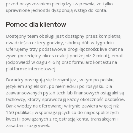
przed oczyszczaniem pieniędzy i zapewnia, że tylko
uprawnione jednostki dysponują wstęp do konta.
Pomoc dla klientów
Dostępny team obsługi jest dostępny przez kompletną
dwadzieścia cztery godziny, siódmą dób w tygodniu.
Oferujemy trzy podstawowe drogi łączności: live chat na
żywo (przeciętny okres reakcji poniżej niż 2 minut), email
(odpowiedź w ciągu 4-6 h) oraz formularz kontaktu na
platformie internetowej.
Doradcy posługują się licznymi jęz., w tym po polsku,
językiem angielskim, po niemiecku i po rosyjsku. Dla
zaawansowanych pytań tech lub finansowych osiągalni są
fachowcy, którzy sprawdzają każdy okoliczność osobiście.
Bank wiedzy na oferowanej witrynie zawiera więcej niż
150 publikacji wspomagających co do najpospolitszych
kwestii powiązanych z rejestracją konta, transakcjami i
zasadami rozgrywek.