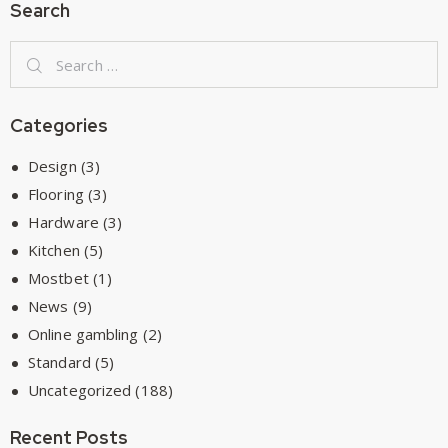
Search
Categories
Design
(3)
Flooring
(3)
Hardware
(3)
Kitchen
(5)
Mostbet
(1)
News
(9)
Online gambling
(2)
Standard
(5)
Uncategorized
(188)
Recent Posts