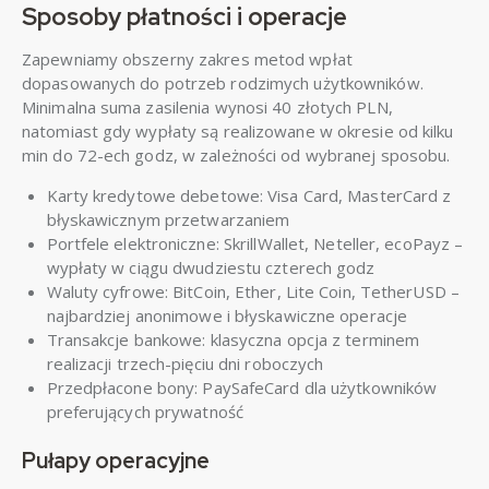
Sposoby płatności i operacje
Zapewniamy obszerny zakres metod wpłat
dopasowanych do potrzeb rodzimych użytkowników.
Minimalna suma zasilenia wynosi 40 złotych PLN,
natomiast gdy wypłaty są realizowane w okresie od kilku
min do 72-ech godz, w zależności od wybranej sposobu.
Karty kredytowe debetowe: Visa Card, MasterCard z
błyskawicznym przetwarzaniem
Portfele elektroniczne: SkrillWallet, Neteller, ecoPayz –
wypłaty w ciągu dwudziestu czterech godz
Waluty cyfrowe: BitCoin, Ether, Lite Coin, TetherUSD –
najbardziej anonimowe i błyskawiczne operacje
Transakcje bankowe: klasyczna opcja z terminem
realizacji trzech-pięciu dni roboczych
Przedpłacone bony: PaySafeCard dla użytkowników
preferujących prywatność
Pułapy operacyjne