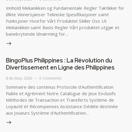
Innhold Mekanikken og Fundamentale Regler Taktikker for
Økte Vinnersjanser Tekniske Spesifikasjoner samt
Funksjoner Hvorfor Vårt Produktet Skiller Oss Ut
Mekanikken samt Basis Regler Vårt produktet utgjør et
banebrytende tilnærming for…
BingoPlus Philippines : La Révolution du
Divertissement en Ligne des Philippines
8 de May, 2026
0
Comments
Sommaire des contenus Protocole d'Authentification
Fiable et Agrément Notre Catalogue de Jeux Exclusifs
Méthodes de Transaction et Transferts Système de
Loyauté et Récompenses Assistance Dédiée destinée
aux Joueurs Système d'Authentification…