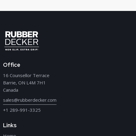
Office
16 Counsellor Terrace
Barrie, ON L4M 7H1
Canada
sales@rubberdecker.com
+1 289-991-3325
Links
Home