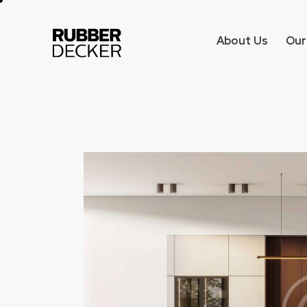
About Us
Our