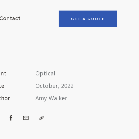
Contact
GET A QUOTE
ent
Optical
te
October, 2022
thor
Amy Walker