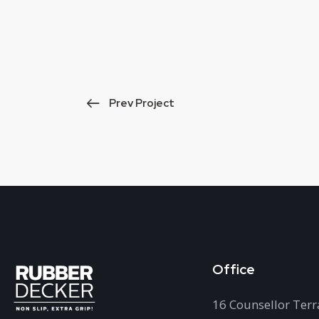
Prev Project
Office
16 Counsellor Terr