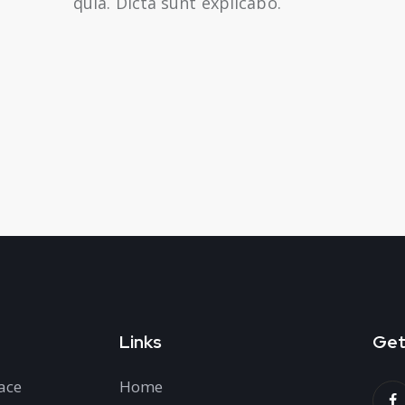
quia. Dicta sunt explicabo.
Links
Get
ace
Home