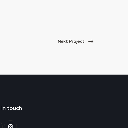
Next Project
 in touch