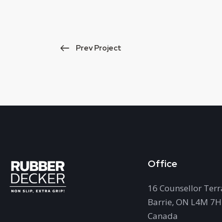
Prev Project
Office
16 Counsellor Terr
Barrie, ON L4M 7
Canada