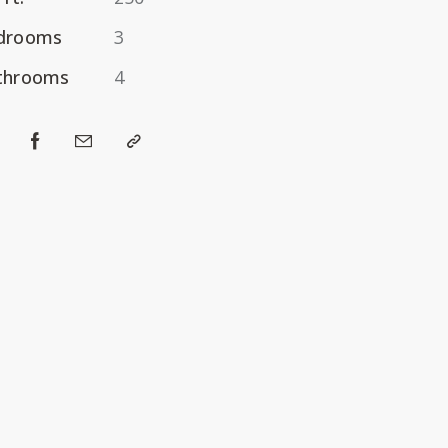
drooms
3
throoms
4