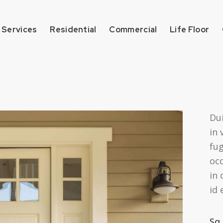
 Services
Residential
Commercial
Life Floor
Dui
in 
fug
oc
in 
id 
Sq.