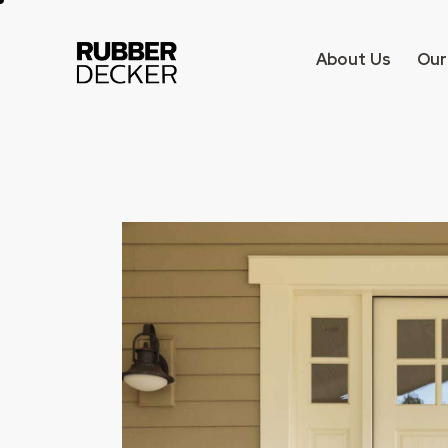
About Us
Our