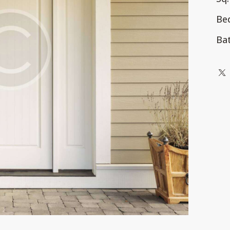
Be
Ba