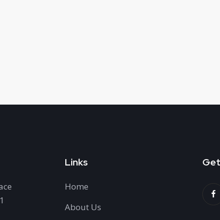
Links
Get
ace
Home
H1
About Us