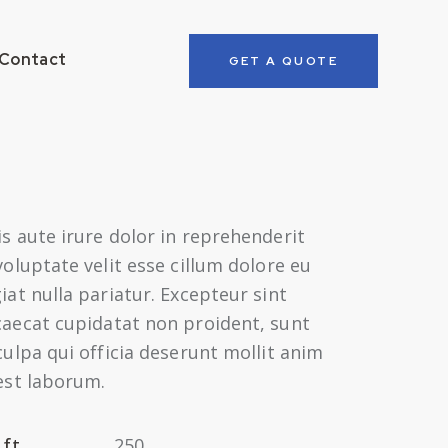
Contact
GET A QUOTE
s aute irure dolor in reprehenderit
voluptate velit esse cillum dolore eu
iat nulla pariatur. Excepteur sint
caecat cupidatat non proident, sunt
culpa qui officia deserunt mollit anim
est laborum.
 ft.
250